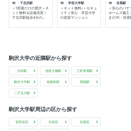
1K
下北沢駅
1K
学芸大学駅
1K
目黒駅
＜1部屋だけの贅沢＞ネ
＜ネット無料♪＞セキュ
＜安心のパナ
全居室フローリング 、 角部屋 、 バルコニー
ット無料＆設備充実！
リティ安心 学芸大学
ホームズ施工＞
下北沢駅徒歩4分の...
の賃貸マンション
きの1K・目黒駅
共用部
宅配ボックス 、 敷地内ゴミ箱
その他
駒沢大学の近隣駅から探す
インターネット無料 、 デザイナーズ
渋谷駅
池尻大橋駅
三軒茶屋駅
駒沢大学駅
桜新町駅
用賀駅
二子玉川駅
駒沢大学駅周辺の区から探す
世田谷区
渋谷区
目黒区