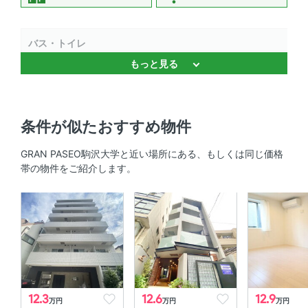
バス・トイレ
もっと見る
バストイレ別 、 追焚機能 、 浴室乾燥機 、 独立洗面台 、
温水洗浄便座
キッチン
条件が似たおすすめ物件
システムキッチン 、 2口コンロ 、 コンロ2口以上
GRAN PASEO駒沢大学と近い場所にある、もしくは同じ価格
帯の物件をご紹介します。
セキュリティ
防犯カメラ 、 オートロック 、 ＴＶモニタ付きインターホ
ン
室内設備
エアコン 、 室内洗濯機置場
12.3
12.6
12.9
万円
万円
万円
部屋の特徴