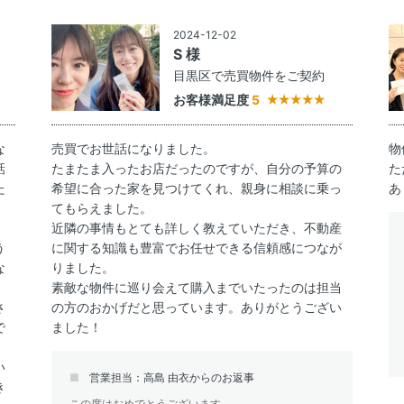
2024-12-02
S 様
約
目黒区で売買物件をご契約
お客様満足度
5
な
売買でお世話になりました。
物
話
たまたま入ったお店だったのですが、自分の予算の
た
た
希望に合った家を見つけてくれ、親身に相談に乗っ
あ
てもらえました。
近隣の事情もとても詳しく教えていただき、不動産
う
に関する知識も豊富でお任せできる信頼感につなが
な
りました。
し
素敵な物件に巡り会えて購入までいたったのは担当
さ
の方のおかげだと思っています。ありがとうござい
で
ました！
い
営業担当：高島 由衣からのお返事
き
この度はおめでとうございます。