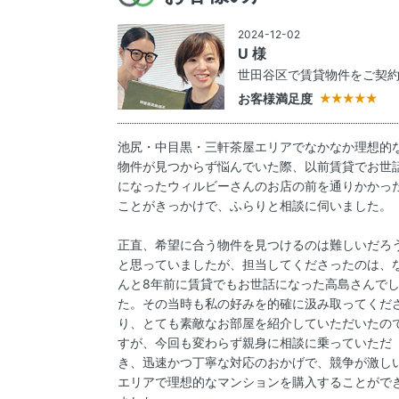
2024-12-02
U 様
世田谷区で賃貸物件をご契
お客様満足度
池尻・中目黒・三軒茶屋エリアでなかなか理想的
物件が見つからず悩んでいた際、以前賃貸でお世
になったウィルビーさんのお店の前を通りかかっ
ことがきっかけで、ふらりと相談に伺いました。
正直、希望に合う物件を見つけるのは難しいだろ
と思っていましたが、担当してくださったのは、
んと8年前に賃貸でもお世話になった高島さんで
た。その当時も私の好みを的確に汲み取ってくだ
り、とても素敵なお部屋を紹介していただいたの
すが、今回も変わらず親身に相談に乗っていただ
き、迅速かつ丁寧な対応のおかげで、競争が激し
エリアで理想的なマンションを購入することがで