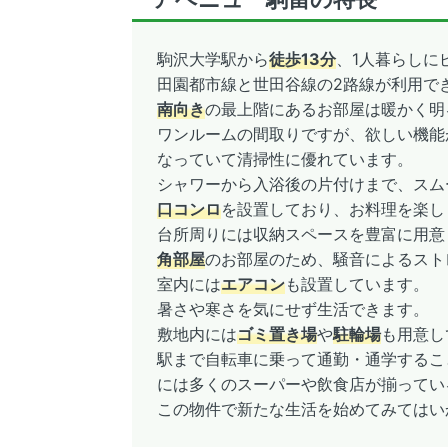
駒沢大学駅から
徒歩13分
、1人暮らしに
田園都市線と世田谷線の2路線が利用で
南向き
の最上階にあるお部屋は暖かく明
ワンルームの間取りですが、欲しい機能
なっていて清掃性に優れています。
シャワーから入浴後の片付けまで、スム
口コンロ
を設置しており、お料理を楽し
台所周りには収納スペースを豊富に用意
角部屋
のお部屋のため、騒音によるスト
室内には
エアコン
も設置しています。
暑さや寒さを気にせず生活できます。
敷地内には
ゴミ置き場
や
駐輪場
も用意し
駅まで自転車に乗って通勤・通学するこ
には多くのスーパーや飲食店が揃ってい
この物件で新たな生活を始めてみてはい