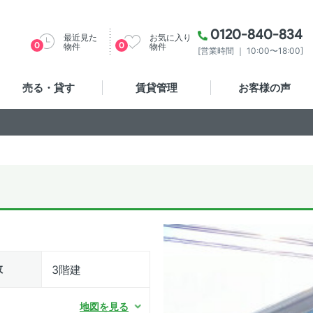
0120-840-834
最近見た
お気に入り
0
0
物件
物件
[営業時間 ｜ 10:00〜18:00]
売る・貸す
賃貸管理
お客様の声
数
3階建
地図を見る