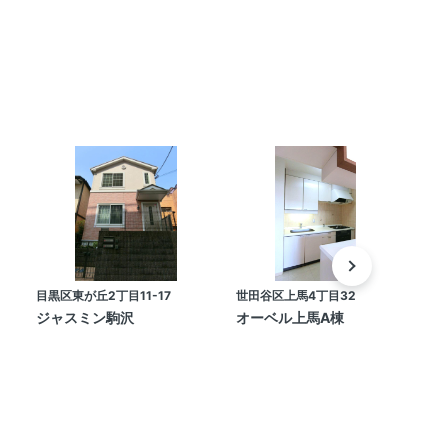
目黒区東が丘2丁目11-17
世田谷区上馬4丁目32-14
目
ジャスミン駒沢
オーベル上馬A棟