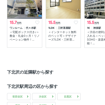
室内設備
室内洗濯機置場 、 エアコン
15.7
15.5
15.5
万円
万円
万円
ワンルーム
代々木駅
1LDK
三軒茶屋駅
1K
神泉駅
部屋の特徴
＜宅配ボックス付き♪＞
＜インターネット無料
＜渋谷の便利
敷金・礼金0ヶ月！リノ
のペット可＞デザイナ
入れる＞ペッ
全居室フローリング 、 角部屋 、 メゾネット
ベーション物件！...
ーズ1LDK・三軒茶...
SOHO・楽器
能！...
共用部
宅配ボックス 、 敷地内ゴミ箱
その他
下北沢の近隣駅から探す
インターネット無料
下北沢駅周辺の区から探す
世田谷区
渋谷区
目黒区