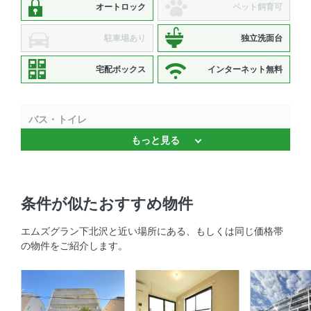
オートロック
ペット飼育可
駐車場あり
独立洗面台
宅配ボックス
インターネット無料
バス・トイレ
もっと見る
バストイレ別 、 温水洗浄便座 、 浴室乾燥機 、 独立洗面
台
キッチン
条件が似たおすすめ物件
システムキッチン 、 IHクッキングヒーター 、 2口コンロ
エムズグラン下北沢と近い場所にある、もしくは同じ価格帯
、 コンロ2口以上
の物件をご紹介します。
セキュリティ
オートロック 、 ＴＶモニタ付きインターホン 、 防犯カメ
ラ