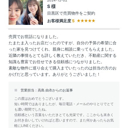
2024-12-02
S 様
目黒区で売買物件をご契約
お客様満足度
5
売買でお世話になりました。
たまたま入ったお店だったのですが、自分の予算の希望に合
った家を見つけてくれ、親身に相談に乗ってもらえました。
近隣の事情もとても詳しく教えていただき、不動産に関する
知識も豊富でお任せできる信頼感につながりました。
素敵な物件に巡り会えて購入までいたったのは担当の方のお
かげだと思っています。ありがとうございました！
営業担当：高島 由衣からのお返事
この度はおめでとうございます。
短い時間ではありましたが、毎日電話・メールのやりとりでとて
も濃い期間でしたね。
信頼感という言葉をいただきとても光栄です。ここからも末永く
お付き合いしていければと思いますので、また何かあったらお気
軽にLINEください。