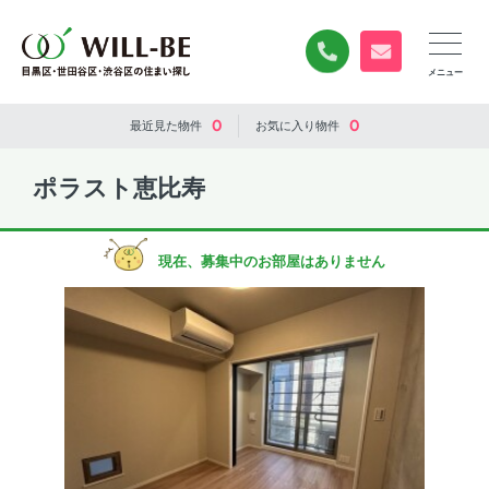
0120-840-834
無料お問い合
0
0
最近見た
物件
お気に入り
物件
ポラスト恵比寿
現在、募集中のお部屋はありません