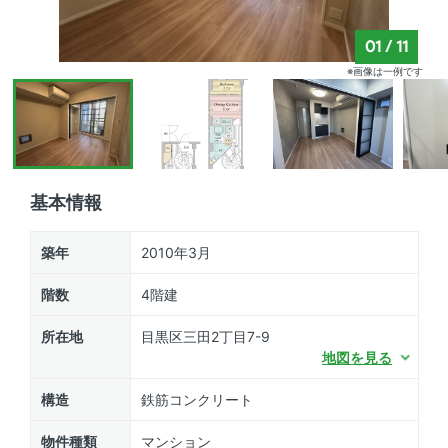
01
/
11
※画像は一例です
基本情報
築年
2010年3月
階数
4階建
所在地
目黒区三田2丁目7-9
地図を見る
構造
鉄筋コンクリート
物件種類
マンション