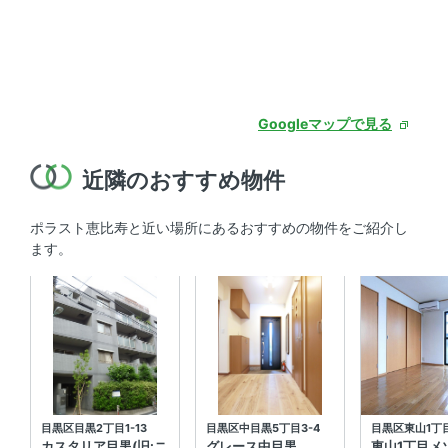
Googleマップで見る
近隣のおすすめ物件
ポラスト恵比寿と近い場所にあるおすすめの物件をご紹介し
ます。
目黒区目黒2丁目1-13
目黒区中目黒5丁目3-4
目黒区東山1丁
カスタリア目黒(旧:ニ
グレース中目黒
東山1丁目メ