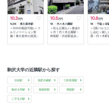
室内洗濯機置場 、 エアコン
10.3
10.5
10.8
万円
万円
万円
部屋の特徴
1LDK
東久留米駅
1K
代々木八幡駅
1K
千駄ヶ谷
＜SOHO相談可能♪＞フ
＜街も公園も♪＞敷金0
＜2面バルコ
バルコニー 、 全居室フローリング
ルリノベーション実
ヶ月！代々木公園駅・
し込む＞嬉し
施！東久留米の賃貸...
神泉駅・渋谷駅徒歩...
屋・代々木駅徒歩
共用部
敷地内ゴミ箱 、 エレベーター 、 宅配ボックス
その他
駒沢大学の近隣駅から探す
分譲賃貸
渋谷駅
池尻大橋駅
三軒茶屋駅
駒沢大学駅
桜新町駅
用賀駅
二子玉川駅