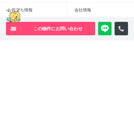
お役立ち情報
会社情報
この物件にお問い合わせ
オフィスを借りる
入居申し込み（個人）
入居申し込み（法人）
入居者様お問い合わせ
仲介業者様へ
よくあるご質問
採用情報
賃貸物件アーカイブ
売買物件アーカイブ
English
コロナ対応
SDGsの取り組み
池尻大橋・三軒茶屋・中目黒周辺エリアの物件は
ウィル・ビーへ
0120-840-834
[営業時間 ｜ 10:00〜18:00]