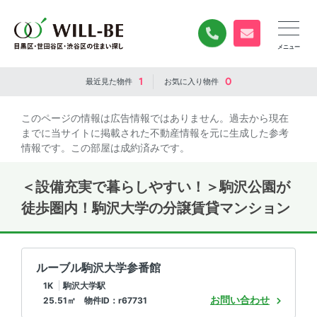
0120-840-834
無料お問い合
1
0
最近見た
物件
お気に入り
物件
このページの情報は広告情報ではありません。過去から現在
までに当サイトに掲載された不動産情報を元に生成した参考
情報です。この部屋は成約済みです。
＜設備充実で暮らしやすい！＞駒沢公園が
徒歩圏内！駒沢大学の分譲賃貸マンション
ルーブル駒沢大学参番館
1K
駒沢大学駅
お問い合わせ
25.51㎡ 物件ID：r67731