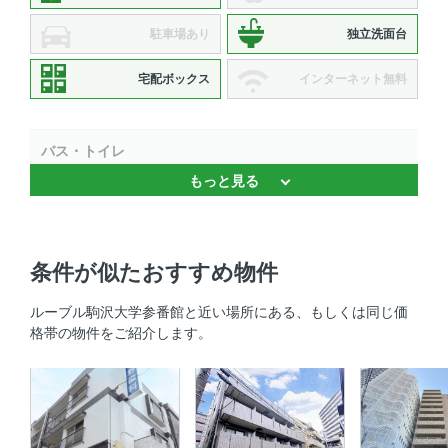
駐車場あり
独立洗面台
宅配ボックス
インターネット無料
バス・トイレ
もっと見る
独立洗面台 、 温水洗浄便座 、 バストイレ別 、 浴室乾燥
機
キッチン
条件が似たおすすめ物件
システムキッチン 、 2口コンロ 、 コンロ2口以上
ルーブル駒沢大学参番館と近い場所にある、もしくは同じ価
格帯の物件をご紹介します。
セキュリティ
オートロック 、 ＴＶモニタ付きインターホン 、 防犯カメ
ラ
室内設備