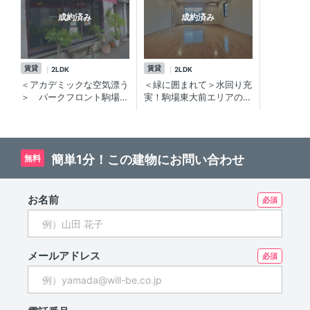
成約済み
成約済み
賃貸
賃貸
2LDK
2LDK
＜アカデミックな空気漂う
＜緑に囲まれて＞水回り充
＞ パークフロント駒場
実！駒場東大前エリアの高
2LDK／池尻大橋・駒場エ
級賃貸マンション
リアの高級低層賃貸マンシ
ョン。 駒場公園など緑に
囲まれた立地。
簡単1分！この建物にお問い合わせ
無料
お名前
メールアドレス