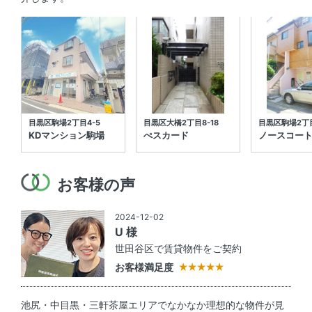
目黒区駒場2丁目4-5
目黒区大橋2丁目8-18
目黒区駒場2丁目
KDマンション駒場
ぺスカード
ノースコー
お客様の声
2024-12-02
U 様
世田谷区で賃貸物件をご契約
お客様満足度
池尻・中目黒・三軒茶屋エリアでなかなか理想的な物件が見