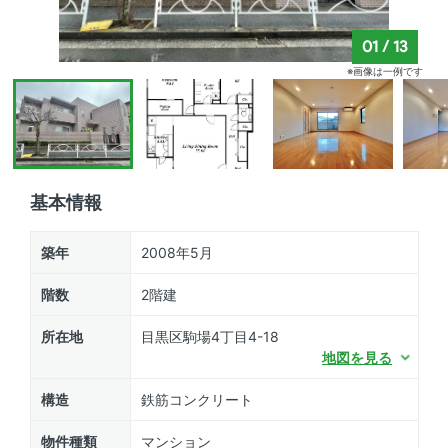
01
/
13
※画像は一例です
基本情報
築年
2008年5月
階数
2階建
所在地
目黒区駒場4丁目4-18
地図を見る
構造
鉄筋コンクリート
物件種類
マンション