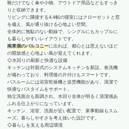
靴だけでなく傘や小物、アウトドア用品などもすっき
りと収納できます。
リビングに隣接する4.4帖の寝室にはクローゼットと窓
を備え、風が通り抜ける心地よい空間。
全体的に無駄のない動線で、シングルにもカップルに
も暮らしやすいレイアウトです。
南東側のバルコニー
に出れば、都心とは思えないほど
の開放感と心地よい風が迎えてくれます。
◇水回りの刷新と快適な設備
キッチンは対面式のシステムキッチンを新設。食洗機
が備わっており、料理後の片付けもスマートです。
バスルームには浴室乾燥機と追焚機能があり、清潔で
快適なバスタイムをサポート。
独立洗面台も新調され、水回り全体が明るく清潔感あ
ふれる仕上がりになっています。
キッチン、浴室、洗面が近い配置で、家事動線もスム
ーズ。暮らしやすさを考え抜いた設計です。
◇暮らしを支える周辺環境