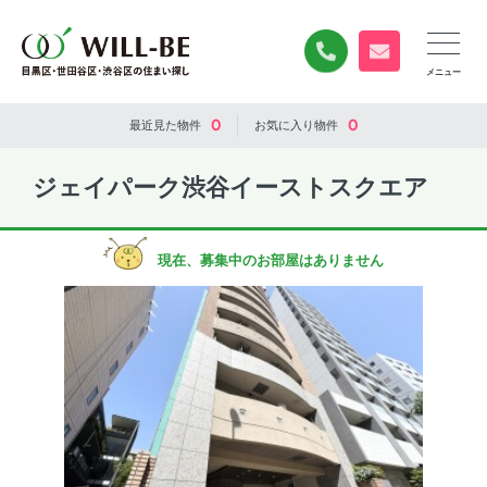
0120-840-834
無料お問い合
0
0
最近見た
物件
お気に入り
物件
ジェイパーク渋谷イーストスクエア
現在、募集中のお部屋はありません