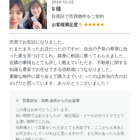
2024-12-02
S 様
目黒区で売買物件をご契約
お客様満足度
5
売買でお世話になりました。
たまたま入ったお店だったのですが、自分の予算の希望に合
った家を見つけてくれ、親身に相談に乗ってもらえました。
近隣の事情もとても詳しく教えていただき、不動産に関する
知識も豊富でお任せできる信頼感につながりました。
素敵な物件に巡り会えて購入までいたったのは担当の方のお
かげだと思っています。ありがとうございました！
営業担当：高島 由衣からのお返事
この度はおめでとうございます。
短い時間ではありましたが、毎日電話・メールのやりとりでとて
も濃い期間でしたね。
信頼感という言葉をいただきとても光栄です。ここからも末永く
お付き合いしていければと思いますので、また何かあったらお気
軽にLINEください。