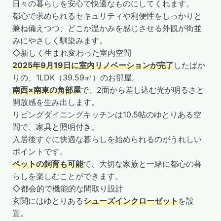
日々の暮らしを安心で快適なものにしてくれます。
都心で求められるセキュリティや利便性をしっかりと
兼ね備えつつ、どこか温かみを感じさせる外観が街並
みにやさしく馴染みます。
◇新しく生まれ変わった室内空間
2025年9月19日に室内リノベーションが完了
したばか
りの、1LDK（39.59㎡）のお部屋。
南西×南東の角部屋
で、2面から差し込む光が明るさと
開放感を生み出します。
リビングダイニングキッチンは10.5帖のゆとりある空
間で、家具と照明付き。
入居後すぐに快適な暮らしを始められるのがうれしい
ポイントです。
ペットの飼育も可能
で、大切な家族と一緒に都心の暮
らしを楽しむことができます。
◇都会的で機能的な間取り設計
玄関にはゆとりある
シューズインクローゼット
を設
置。