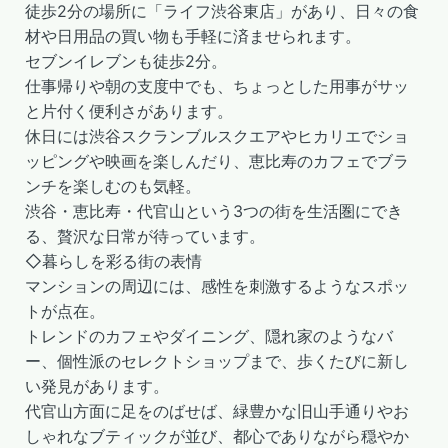
徒歩2分の場所に「ライフ渋谷東店」があり、日々の食
材や日用品の買い物も手軽に済ませられます。
セブンイレブンも徒歩2分。
仕事帰りや朝の支度中でも、ちょっとした用事がサッ
と片付く便利さがあります。
休日には渋谷スクランブルスクエアやヒカリエでショ
ッピングや映画を楽しんだり、恵比寿のカフェでブラ
ンチを楽しむのも気軽。
渋谷・恵比寿・代官山という3つの街を生活圏にでき
る、贅沢な日常が待っています。
◇暮らしを彩る街の表情
マンションの周辺には、感性を刺激するようなスポッ
トが点在。
トレンドのカフェやダイニング、隠れ家のようなバ
ー、個性派のセレクトショップまで、歩くたびに新し
い発見があります。
代官山方面に足をのばせば、緑豊かな旧山手通りやお
しゃれなブティックが並び、都心でありながら穏やか