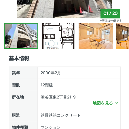
01
/
20
※画像は一例です
基本情報
築年
2000年2月
階数
12階建
所在地
渋谷区東2丁目21-9
地図を見る
構造
鉄骨鉄筋コンクリート
物件種類
マンション