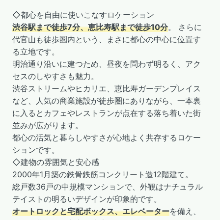
◇都心を自由に使いこなすロケーション
渋谷駅まで徒歩7分、恵比寿駅まで徒歩10分
。 さらに
代官山も徒歩圏内という、まさに都心の中心に位置す
る立地です。
明治通り沿いに建つため、昼夜を問わず明るく、アク
セスのしやすさも魅力。
渋谷ストリームやヒカリエ、恵比寿ガーデンプレイス
など、人気の商業施設が徒歩圏にありながら、一本裏
に入るとカフェやレストランが点在する落ち着いた街
並みが広がります。
都心の活気と暮らしやすさが心地よく共存するロケー
ションです。
◇建物の雰囲気と安心感
2000年1月築の鉄骨鉄筋コンクリート造12階建て。
総戸数36戸の中規模マンションで、外観はナチュラル
テイストの明るいデザインが印象的です。
オートロックと宅配ボックス、エレベーター
を備え、