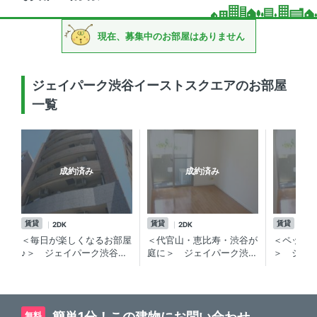
現在、募集中のお部屋はありません
ジェイパーク渋谷イーストスクエアのお部屋
一覧
成約済み
成約済み
賃貸
賃貸
賃貸
2DK
2DK
2D
＜毎日が楽しくなるお部屋
＜代官山・恵比寿・渋谷が
＜ペット
♪＞ ジェイパーク渋谷イ
庭に＞ ジェイパーク渋谷
＞ ジェ
ーストスクエア 2DK／ペ
イーストスクエア 2DK／
スト 2D
ット可・楽器相談！南向
高層階・角部屋の高級分譲
屋・眺望
き・角部屋！高級分譲賃貸
賃貸マンションのご紹介で
貸マンシ
マンション
す
できるお
簡単1分！この建物にお問い合わせ
無料