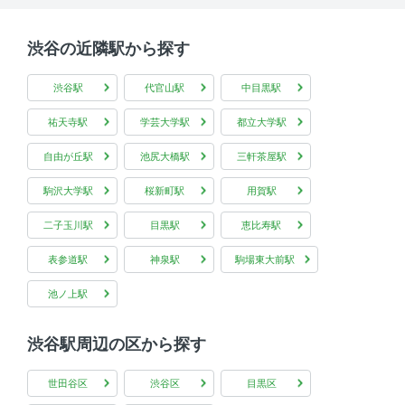
渋谷の近隣駅から探す
渋谷駅
代官山駅
中目黒駅
祐天寺駅
学芸大学駅
都立大学駅
自由が丘駅
池尻大橋駅
三軒茶屋駅
駒沢大学駅
桜新町駅
用賀駅
二子玉川駅
目黒駅
恵比寿駅
表参道駅
神泉駅
駒場東大前駅
池ノ上駅
渋谷駅周辺の区から探す
世田谷区
渋谷区
目黒区