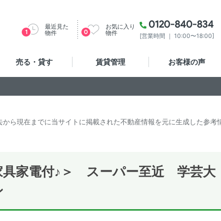
0120-840-834
最近見た
お気に入り
1
0
物件
物件
[営業時間 ｜ 10:00〜18:00]
売る・貸す
賃貸管理
お客様の声
去から現在までに当サイトに掲載された不動産情報を元に生成した参考
具家電付♪＞ スーパー至近 学芸大
ン