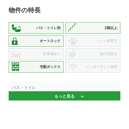
物件の特長
バス・トイレ別
2階以上
オートロック
ペット飼育可
駐車場あり
独立洗面台
宅配ボックス
インターネット無料
バス・トイレ
もっと見る
バストイレ別 、 浴室乾燥機
キッチン
2口コンロ 、 L字型キッチン 、 コンロ2口以上