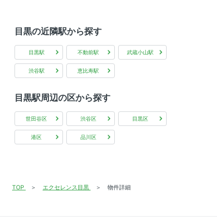
セキュリティ
目黒の近隣駅から探す
オートロック
室内設備
目黒駅
不動前駅
武蔵小山駅
渋谷駅
恵比寿駅
室内洗濯機置場 、 エアコン
部屋の特徴
目黒駅周辺の区から探す
バルコニー
世田谷区
渋谷区
目黒区
共用部
港区
品川区
エレベーター 、 宅配ボックス
TOP
エクセレンス目黒
物件詳細