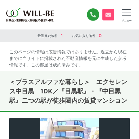
0120-840-834
無料お問い合
1
0
最近見た
物件
お気に入り
物件
このページの情報は広告情報ではありません。過去から現在
までに当サイトに掲載された不動産情報を元に生成した参考
情報です。この部屋は成約済みです。
＜プラスアルファな暮らし＞ エクセレン
ス中目黒 1DK／『目黒駅』・『中目黒
駅』二つの駅が徒歩圏内の賃貸マンション