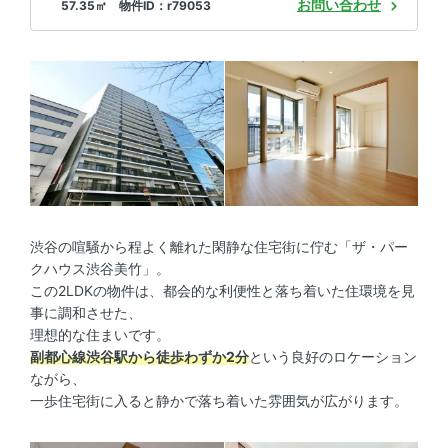
お問い合わせ
57.35㎡ 物件ID：r79053
渋谷の喧騒から程よく離れた閑静な住宅街に佇む「ザ・パー
クハウス渋谷美竹」。
この2LDKの物件は、都会的な利便性と落ち着いた住環境を見
事に調和させた、
理想的な住まいです。
副都心線渋谷駅から徒歩わずか2分
という良好のロケーション
ながら、
一歩住宅街に入ると静かで落ち着いた雰囲気が広がります。