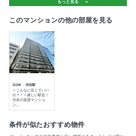
もっと見る
バストイレ別 、 独立洗面台 、 浴室乾燥機 、 追焚機能 、
温水洗浄便座
このマンションの他の部屋を見る
キッチン
システムキッチン 、 3口以上コンロ 、 対面式キッチン 、
コンロ2口以上
セキュリティ
ＴＶモニタ付きインターホン 、 オートロック 、 防犯カメ
ラ
2LDK
渋谷駅
室内設備
＜こんなに近くていい
の？！＞嬉しい駅近！
渋谷の賃貸マンショ
エアコン 、 室内洗濯機置場 、 床暖房
ン...
部屋の特徴
条件が似たおすすめ物件
全居室フローリング 、 バルコニー 、 シューズインクロー
ゼット