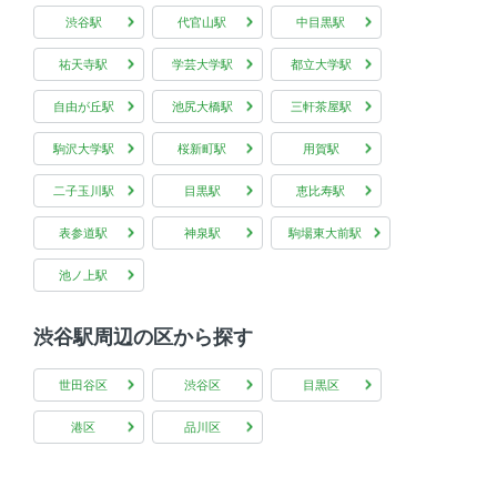
渋谷駅
代官山駅
中目黒駅
祐天寺駅
学芸大学駅
都立大学駅
自由が丘駅
池尻大橋駅
三軒茶屋駅
駒沢大学駅
桜新町駅
用賀駅
二子玉川駅
目黒駅
恵比寿駅
表参道駅
神泉駅
駒場東大前駅
池ノ上駅
渋谷駅周辺の区から探す
世田谷区
渋谷区
目黒区
港区
品川区