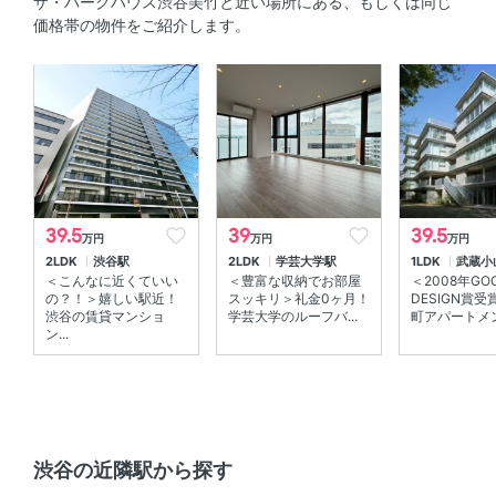
ザ・パークハウス渋谷美竹と近い場所にある、もしくは同じ
価格帯の物件をご紹介します。
共用部
宅配ボックス 、 エレベーター 、 敷地内ゴミ箱
その他
分譲賃貸
39.5
39
39.5
万円
万円
万円
2LDK
渋谷駅
2LDK
学芸大学駅
1LDK
武蔵小
＜こんなに近くていい
＜豊富な収納でお部屋
＜2008年GO
の？！＞嬉しい駅近！
スッキリ＞礼金0ヶ月！
DESIGN賞
渋谷の賃貸マンショ
学芸大学のルーフバ...
町アパートメン.
ン...
渋谷の近隣駅から探す