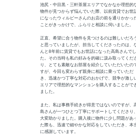
池尻・中目黒・三軒茶屋エリアでなかなか理想的
物件が見つからず悩んでいた際、以前賃貸でお世
になったウィルビーさんのお店の前を通りかかっ
ことがきっかけで、ふらりと相談に伺いました。
正直、希望に合う物件を見つけるのは難しいだろ
と思っていましたが、担当してくださったのは、
んと8年前に賃貸でもお世話になった高島さんで
た。その当時も私の好みを的確に汲み取ってくだ
り、とても素敵なお部屋を紹介していただいたの
すが、今回も変わらず親身に相談に乗っていただ
き、迅速かつ丁寧な対応のおかげで、競争が激し
エリアで理想的なマンションを購入することがで
ました。
また、私は事務手続きが得意ではないのですが、
島さんが一つひとつ丁寧にサポートしてくださり
大変助かりました。購入後に物件に少し問題があ
た際も、迅速で細やかな対応をしていただき、本
に感謝しています。