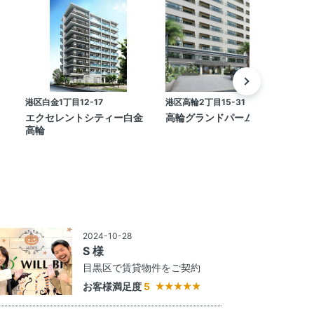
港区白金1丁目12-17
港区高輪2丁目15-31
港
エクセレントシティー白金
高輪グランドパームス
高輪
2024-10-28
S 様
目黒区で賃貸物件をご契約
お客様満足度
5