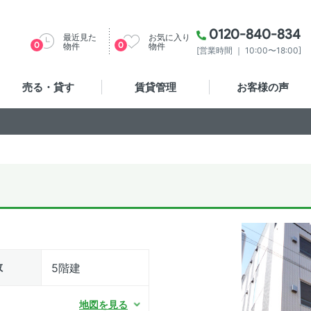
0120-840-834
最近見た
お気に入り
0
0
物件
物件
[営業時間 ｜ 10:00〜18:00]
売る・貸す
賃貸管理
お客様の声
数
5階建
地図を見る