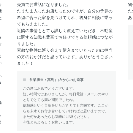
な
売買でお世話になりました。
物
話
たまたま入ったお店だったのですが、自分の予算の
た
た
希望に合った家を見つけてくれ、親身に相談に乗っ
あ
てもらえました。
近隣の事情もとても詳しく教えていただき、不動産
う
に関する知識も豊富でお任せできる信頼感につなが
な
りました。
し
素敵な物件に巡り会えて購入までいたったのは担当
さ
の方のおかげだと思っています。ありがとうござい
で
ました！
い
営業担当：高島 由衣からのお返事
き
この度はおめでとうございます。
短い時間ではありましたが、毎日電話・メールのやり
とりでとても濃い期間でしたね。
高
信頼感という言葉をいただきとても光栄です。ここか
、
らも末永くお付き合いしていければと思いますので、
っ
また何かあったらお気軽にLINEください。
当
今後ともよろしくお願いします。