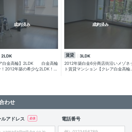
成約済み
成約済み
賃貸
2LDK
3LDK
ア白金高輪】2LDK 白金高輪
2012年築白金6分商店街沿いメゾネ
！2012年築の希少な2LDK！公
ト賃貸マンション【クレア白金高輪
く温かみのある商店街で暮らし
3LDK・角部屋！バルコニー&テラス
せんか？
き♪公園も近い環境良好エリア!!
合わせ
ールアドレス
電話番号