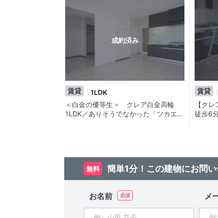
成約済み
賃貸
賃貸
1LDK
＜白金の優等生＞ クレア白金高輪
【クレ
1LDK／ありそうでなかった「ツカエル
徒歩6分
お部屋」。さらに今回はルーフバルコ
園も近
ニーつきな賃貸マンション
てみま
簡単1分！この建物にお問い
無料
お名前
メ