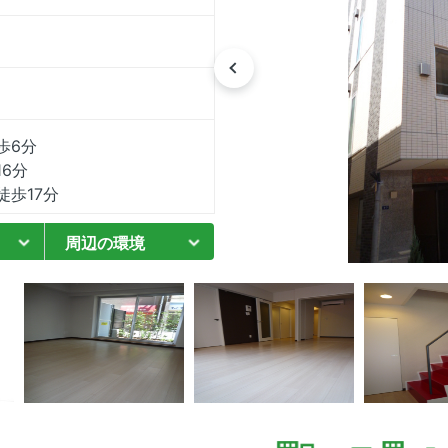
歩6分
6分
歩17分
周辺の環境