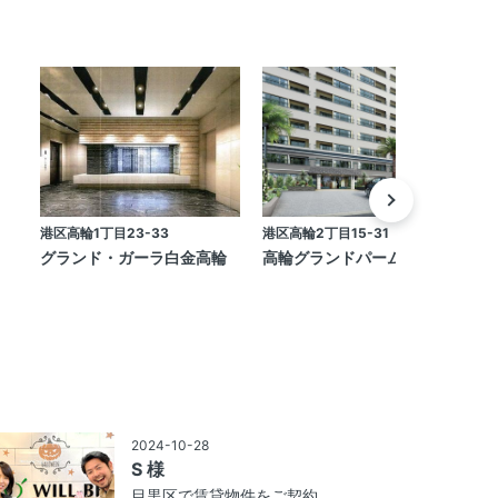
港区高輪1丁目23-33
港区高輪2丁目15-31
港
グランド・ガーラ白金高輪
高輪グランドパームス
2024-10-28
S 様
目黒区で賃貸物件をご契約