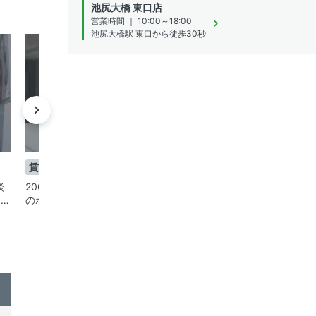
池尻大橋 東口店
営業時間 ｜ 10:00～18:00
池尻大橋駅 東口から徒歩30秒
成約済み
成約済
賃貸
賃貸
1LDK
1DK
談
2007年築！白金高輪駅徒歩7分！高台
白金高輪駅・泉岳寺駅
ンフ
のホテルのような高級賃貸マンショ
先端エリアへ好アクセ
ー!
ン！【コンフォリア三田伊皿子坂】ペ
ド賃貸マンション【コ
ット可！猫OK！0・！！！
伊皿子坂】