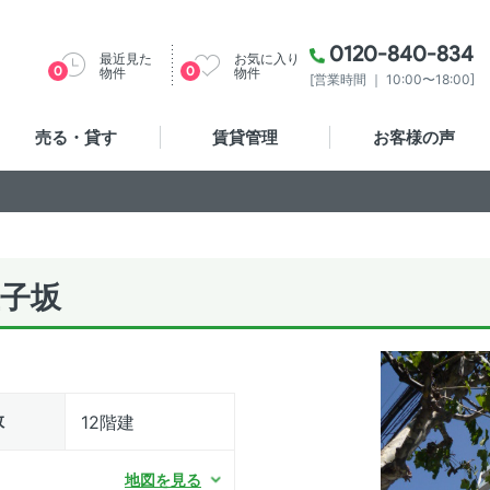
0120-840-834
最近見た
お気に入り
0
0
物件
物件
[営業時間 ｜ 10:00〜18:00]
売る・貸す
賃貸管理
お客様の声
子坂
数
12階建
地図を見る