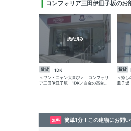
コンフォリア三田伊皿子坂のお
成約済み
賃貸
賃貸
1DK
＜ワン・ニャン大喜び＞ コンフォリ
＜癒し
ア三田伊皿子坂 1DK／白金の高台に
皿子坂
佇むホテルのような高級賃貸マンショ
ット可
ン！ペット可！猫OK！
境も魅
簡単1分！この建物にお問い
無料