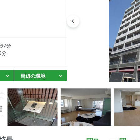
歩7分
5分
周辺の環境
特長