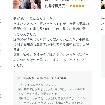
お客様満足度
5
な
売買でお世話になりました。
物
話
たまたま入ったお店だったのですが、自分の予算の
た
た
希望に合った家を見つけてくれ、親身に相談に乗っ
あ
てもらえました。
近隣の事情もとても詳しく教えていただき、不動産
う
に関する知識も豊富でお任せできる信頼感につなが
な
りました。
し
素敵な物件に巡り会えて購入までいたったのは担当
さ
の方のおかげだと思っています。ありがとうござい
で
ました！
い
営業担当：高島 由衣からのお返事
き
この度はおめでとうございます。
短い時間ではありましたが、毎日電話・メールのやり
とりでとても濃い期間でしたね。
高
信頼感という言葉をいただきとても光栄です。ここか
、
らも末永くお付き合いしていければと思いますので、