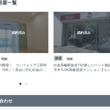
部屋一覧
成約済み
成約済み
賃貸
1DK
1DK
の眺望＞ コンフォリア三田伊
白金高輪駅徒歩7分!嬉しいペット相
 1DK／！高台に佇む白金のペ
可☆1LDK高級賃貸マンション【コ
賃貸マンション。生活便利な環
ォリア三田伊皿子坂】☆1Fがスーパ
力です。
合わせ