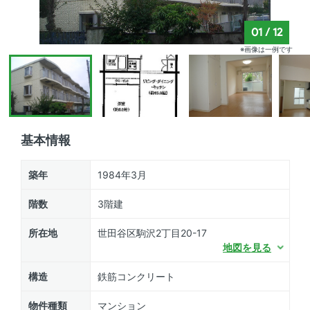
01
/
12
※画像は一例です
基本情報
築年
1984年3月
階数
3階建
所在地
世田谷区駒沢2丁目20-17
地図を見る
構造
鉄筋コンクリート
物件種類
マンション