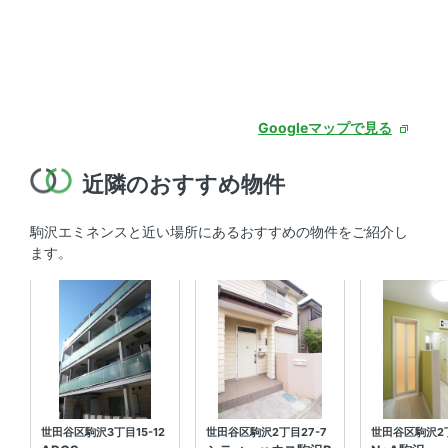
Googleマップで見る
近隣のおすすめ物件
駒沢エミネンスと近い場所にあるおすすめの物件をご紹介し
ます。
世田谷区駒沢3丁目15-12
世田谷区駒沢2丁目27-7
世田谷区駒沢2丁