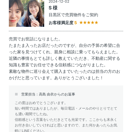
2024-12-02
S 様
目黒区で売買物件をご契約
お客様満足度
5
売買でお世話になりました。
たまたま入ったお店だったのですが、自分の予算の希望に合
った家を見つけてくれ、親身に相談に乗ってもらえました。
近隣の事情もとても詳しく教えていただき、不動産に関する
知識も豊富でお任せできる信頼感につながりました。
素敵な物件に巡り会えて購入までいたったのは担当の方のお
かげだと思っています。ありがとうございました！
営業担当：高島 由衣からのお返事
この度はおめでとうございます。
短い時間ではありましたが、毎日電話・メールのやりとりでとて
も濃い期間でしたね。
信頼感という言葉をいただきとても光栄です。ここからも末永く
お付き合いしていければと思いますので、また何かあったらお気
軽にLINEください。