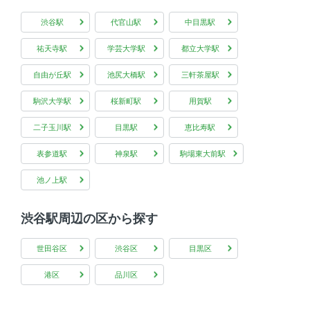
渋谷駅
代官山駅
中目黒駅
祐天寺駅
学芸大学駅
都立大学駅
自由が丘駅
池尻大橋駅
三軒茶屋駅
駒沢大学駅
桜新町駅
用賀駅
二子玉川駅
目黒駅
恵比寿駅
表参道駅
神泉駅
駒場東大前駅
池ノ上駅
渋谷駅周辺の区から探す
世田谷区
渋谷区
目黒区
港区
品川区