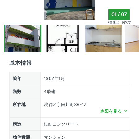
01
/
07
※画像は一例です
基本情報
築年
1967年1月
階数
4階建
所在地
渋谷区宇田川町36-17
地図を見る
構造
鉄筋コンクリート
物件種類
マンション