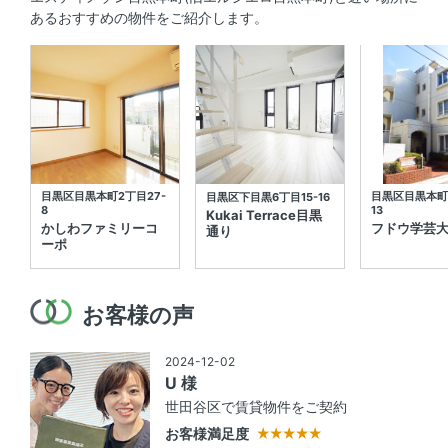
あるおすすめの物件をご紹介します。
目黒区目黒本町2丁目27-
目黒区目黒本町2
目黒区下目黒6丁目15-16
8
13
Kukai Terrace目黒
かしわファミリーコ
フドウ学芸
通り
ーポ
お客様の声
2024-12-02
U 様
世田谷区で賃貸物件をご契約
お客様満足度