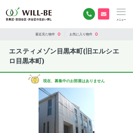
0120-840-834
無料お問い合
0
0
最近見た
物件
お気に入り
物件
エスティメゾン目黒本町(旧エルシエ
ロ目黒本町)
現在、募集中のお部屋はありません