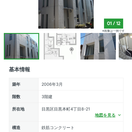
01
/
12
※画像は一例です
基本情報
築年
2006年3月
階数
3階建
所在地
目黒区目黒本町4丁目8-21
地図を見る
構造
鉄筋コンクリート