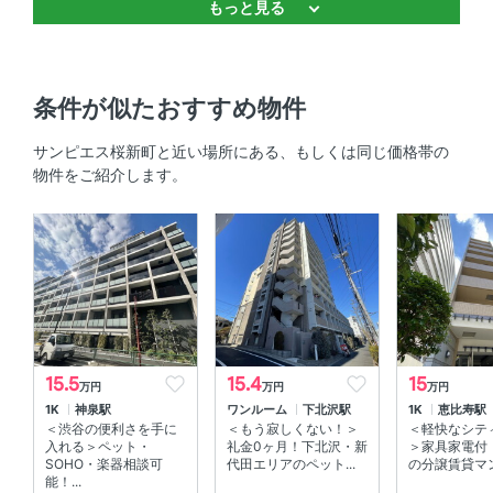
もっと見る
バストイレ別 、 浴室乾燥機 、 追焚機能 、 独立洗面台 、
温水洗浄便座
キッチン
条件が似たおすすめ物件
システムキッチン
サンピエス桜新町と近い場所にある、もしくは同じ価格帯の
物件をご紹介します。
セキュリティ
オートロック 、 ＴＶモニタ付きインターホン 、 防犯カメ
ラ
室内設備
室内洗濯機置場 、 エアコン
15.5
15.4
15
万円
万円
万円
部屋の特徴
1K
神泉駅
ワンルーム
下北沢駅
1K
恵比寿駅
＜渋谷の便利さを手に
＜もう寂しくない！＞
＜軽快なシテ
全居室フローリング 、 バルコニー 、 メゾネット 、 南向
入れる＞ペット・
礼金0ヶ月！下北沢・新
＞家具家電付
き
SOHO・楽器相談可
代田エリアのペット...
の分譲賃貸マン
能！...