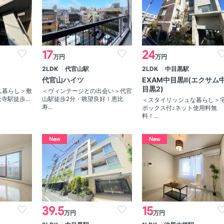
17
24
万円
万円
2LDK
代官山駅
2LDK
中目黒駅
代官山ハイツ
EXAM中目黒Ⅱ(エクサム
目黒2)
人暮らし＞敷
＜ヴィンテージとの出会い＞代官
寺駅徒歩...
山駅徒歩2分・眺望良好！恵比
＜スタイリッシュな暮らし＞
寿...
ボックス付♪ネット使用料無
料！...
New
New
39.5
15
万円
万円