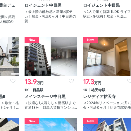
葉台デュ
ロイジェント中目黒
ロイジェント中目黒
＜最上階の解放感＞新築×駅チ
＜2人で築く新築 1LDK ライ
カ！敷金・礼金0ヶ月！中目黒の
駅近×多収納！敷金・礼金...
空間＞築浅
賃...
尻大橋駅の
New
New
13.9
17.3
万円
万円
1K
目黒駅
1K
祐天寺駅
黒Ⅱ
メインステージ中目黒
レジディア祐天寺
！＞敷金・礼
＜快適な1人暮らし＞新宿駅まで
＜2024年リノベーション済＞
2ヶ月！...
直通13分！目黒の賃貸マンショ...
金・礼金0ヶ月！祐天寺駅徒歩..
New
New