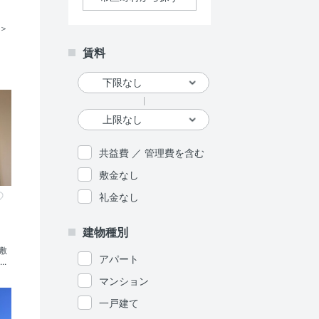
フ＞
賃料
共益費 ／ 管理費を含む
敷金なし
礼金なし
建物種別
敷
アパート
.
マンション
一戸建て