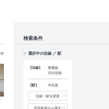
検索条件
選択中の沿線 ／ 駅
9件
【沿線】
東横線
日比谷線
【駅】
中目黒
沿線・駅を変更
市区町村から探す