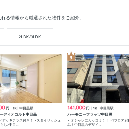
入れる情報から厳選された物件をご紹介。
2LDK/3LDK
00
141,000
円
1K
中目黒駅
円
1K
中目黒駅
ーディオコルト中目黒
ハーモニーフラッツ中目黒
ドデッキテラス付き！＞スタイリッシュ
＜オシャレにカッコよく！＞1フロア2
らし♪中目...
み！中目黒のデザイ...