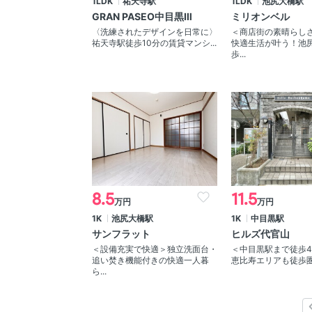
1LDK
祐天寺駅
1LDK
池尻大橋駅
GRAN PASEO中目黒Ⅲ
ミリオンベル
〈洗練されたデザインを日常に〉
＜商店街の素晴らしさ
祐天寺駅徒歩10分の賃貸マンシ...
快適生活が叶う！池
歩...
8.5
11.5
万円
万円
1K
池尻大橋駅
1K
中目黒駅
サンフラット
ヒルズ代官山
＜設備充実で快適＞独立洗面台・
＜中目黒駅まで徒歩
追い焚き機能付きの快適一人暮
恵比寿エリアも徒歩圏内
ら...