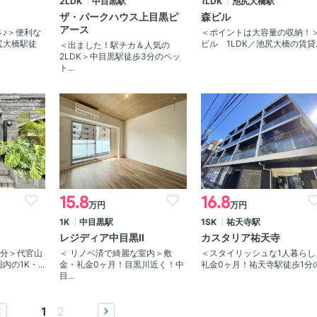
2LDK
中目黒駅
1LDK
池尻大橋駅
ザ・パークハウス上目黒ピ
森ビル
アース
♪＞便利な
＜ポイントは大容量の収納！
尻大橋駅徒
ビル 1LDK／池尻大橋の賃貸..
＜出ました！駅チカ＆人気の
2LDK＞中目黒駅徒歩3分のペッ
ト...
15.8
16.8
万円
万円
1K
中目黒駅
1SK
祐天寺駅
レジディア中目黒Ⅱ
カスタリア祐天寺
4分＞代官山
＜ リノベ済で綺麗な室内＞敷
＜スタイリッシュな1人暮らし
の1K・...
金・礼金0ヶ月！目黒川近く！中
礼金0ヶ月！祐天寺駅徒歩1分の.
目...
1
2
prev
next