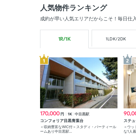
人気物件ランキング
成約が早い人気エリアだからこそ！毎日仕
1R/1K
1LDK/2DK
170,000
90,0
円
1K
中目黒駅
コンフォリア目黒青葉台
ステュ
＜収納豊富なWIC付＞スタディ・パーティール
＜ウッ
ームあり中目黒駅...
な1人暮