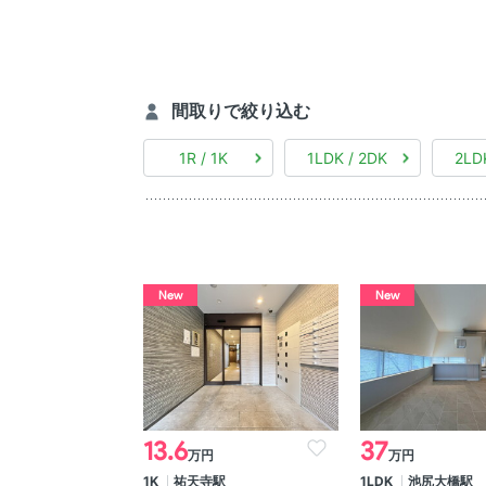
間取りで絞り込む
1R / 1K
1LDK / 2DK
2LD
New
New
13.6
37
万円
万円
1K
祐天寺駅
1LDK
池尻大橋駅