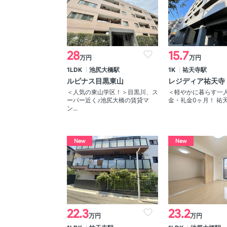
28
15.7
万円
万円
1LDK
池尻大橋駅
1K
祐天寺駅
ルピナス目黒東山
レジディア祐天寺
＜人気の東山学区！＞目黒川、ス
＜軽やかに暮らす一
ーパー近く♪池尻大橋の賃貸マ
金・礼金0ヶ月！ 祐天
ン...
New
New
22.3
23.2
万円
万円