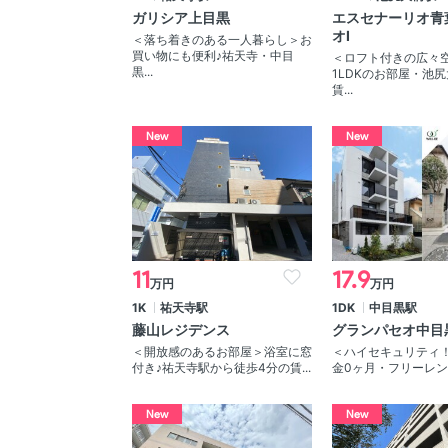
ガリシア上目黒
エスセナーリオ青
オⅠ
＜落ち着きのある一人暮らし＞お
買い物にも便利♪祐天寺・中目
＜ロフト付きの広々
黒...
1LDKのお部屋・池
賃...
New
New
11
17.9
万円
万円
1K
祐天寺駅
1DK
中目黒駅
藤山レジデンス
グランパセオ中目
＜開放感のあるお部屋＞浴室に窓
＜ハイセキュリティ
付き♪祐天寺駅から徒歩4分の賃...
金0ヶ月・フリーレント
New
New