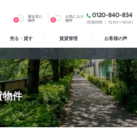
0120-840-834
最近見た
お気に入り
0
0
物件
物件
[営業時間 ｜ 10:00〜18:00]
売る・貸す
賃貸管理
お客様の声
貸物件