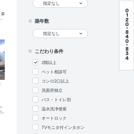
＞森
.
築年数
こだわり条件
2階以上
ペット相談可
コンロ2口以上
洗面所独立
バス・トイレ別
＞
温水洗浄便座
..
オートロック
TVモニタ付インタホン