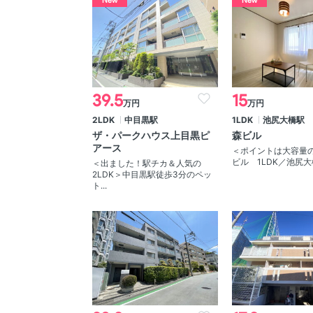
New
New
39.5
15
万円
万円
2LDK
中目黒駅
1LDK
池尻大橋駅
ザ・パークハウス上目黒ピ
森ビル
アース
＜ポイントは大容量
ビル 1LDK／池尻大橋
＜出ました！駅チカ＆人気の
2LDK＞中目黒駅徒歩3分のペッ
ト...