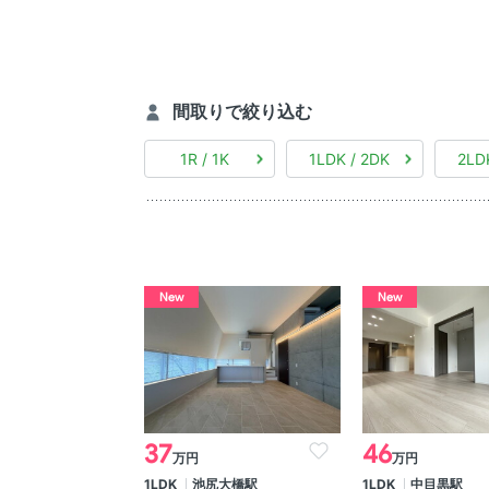
間取りで絞り込む
1R / 1K
1LDK / 2DK
2LD
New
New
37
46
万円
万円
1LDK
池尻大橋駅
1LDK
中目黒駅