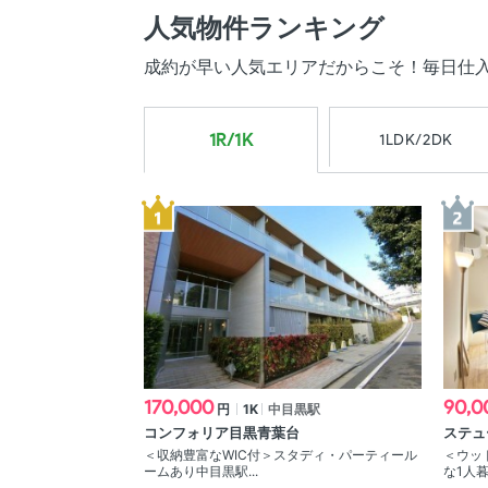
人気物件ランキング
成約が早い人気エリアだからこそ！毎日仕
1R/1K
1LDK/2DK
170,000
90,0
円
1K
中目黒駅
コンフォリア目黒青葉台
ステュ
＜収納豊富なWIC付＞スタディ・パーティール
＜ウッ
ームあり中目黒駅...
な1人暮