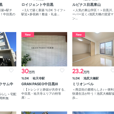
黒
ロイジェント中目黒
ルピナス目黒東山
新築×駅チ
＜2人で築く新築 1LDK ライフ＞
＜人気の東山学区！＞目黒川
月！中目黒の
駅近×多収納！敷金・礼金...
ーパー近く♪池尻大橋の賃貸マ
ン...
New
New
30
23.2
万円
万円
1LDK
祐天寺駅
1LDK
池尻大橋駅
エクサム中
GRAN PASEO中目黒Ⅲ
ミリオンベル
〈【トレンドと静寂が共存する、
＜商店街の素晴らしさ♪＞便利
中目黒・祐天寺エリアの特等
快適生活が叶う！池尻大橋駅
暮らし＞宅配
席〉...
歩...
用料無