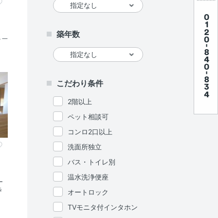
築年数
＞一
こだわり条件
2階以上
ペット相談可
コンロ2口以上
洗面所独立
バス・トイレ別
温水洗浄便座
ー
歩
オートロック
TVモニタ付インタホン