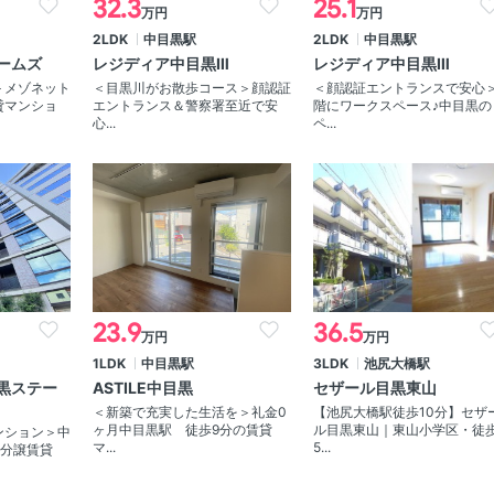
32.3
25.1
万円
万円
2LDK
中目黒駅
2LDK
中目黒駅
ームズ
レジディア中目黒Ⅲ
レジディア中目黒Ⅲ
＞メゾネット
＜目黒川がお散歩コース＞顔認証
＜顔認証エントランスで安心
貸マンショ
エントランス＆警察署至近で安
階にワークスペース♪中目黒の
心...
ペ...
23.9
36.5
万円
万円
1LDK
中目黒駅
3LDK
池尻大橋駅
黒ステー
ASTILE中目黒
セザール目黒東山
＜新築で充実した生活を＞礼金0
【池尻大橋駅徒歩10分】セザ
ヶ月中目黒駅 徒歩9分の賃貸
ル目黒東山｜東山小学区・徒
ンション＞中
マ...
5...
級分譲賃貸