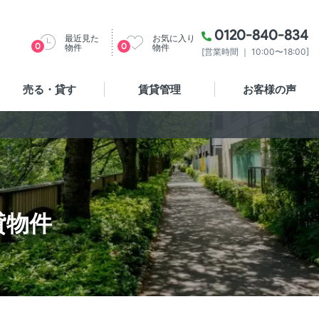
0120-840-834
最近見た
お気に入り
0
0
物件
物件
[営業時間 ｜ 10:00〜18:00]
売る・貸す
賃貸管理
お客様の声
貸物件