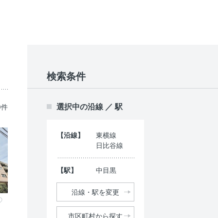
検索条件
選択中の沿線 ／ 駅
0件
【沿線】
東横線
日比谷線
【駅】
中目黒
沿線・駅を変更
市区町村から探す