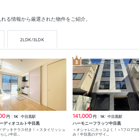
入れる情報から厳選された物件をご紹介。
2LDK/3LDK
00
141,000
円
1K
中目黒駅
円
1K
中目黒駅
ーディオコルト中目黒
ハーモニーフラッツ中目黒
ドデッキテラス付き！＞スタイリッシュ
＜オシャレにカッコよく！＞1フロア2
らし♪中目...
み！中目黒のデザイ...