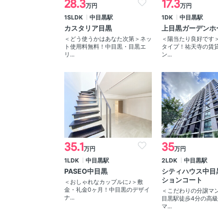
28.3
17.3
万円
万円
1SLDK
中目黒駅
1DK
中目黒駅
カスタリア目黒
上目黒ガーデンホ
＜どう使うかはあなた次第＞ネッ
＜陽当たり良好です
ト使用料無料！中目黒・目黒エ
タイプ！祐天寺の賃
リ...
ン...
35.1
35
万円
万円
1LDK
中目黒駅
2LDK
中目黒駅
PASEO中目黒
シティハウス中目
ションコート
＜おしゃれなカップルに♪＞敷
金・礼金0ヶ月！中目黒のデザイ
＜こだわりの分譲マ
ナ...
目黒駅徒歩4分の高
マ...