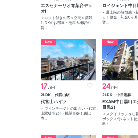
エスセナーリオ青葉台デュ
ロイジェント中目
オⅠ
＜最上階の解放感＞
カ！敷金・礼金0ヶ
＜ロフト付きの広々空間＞築浅
賃...
1LDKのお部屋・池尻大橋駅の
賃...
New
New
17
24
万円
万円
2LDK
代官山駅
2LDK
中目黒駅
代官山ハイツ
EXAM中目黒Ⅱ(
目黒2)
＜ヴィンテージとの出会い＞代官
山駅徒歩2分・眺望良好！恵比
＜スタイリッシュな
寿...
ボックス付♪ネット使
料！...