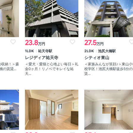
23.8
27.5
万円
万円
1LDK
祐天寺駅
2LDK
池尻大橋駅
レジディア祐天寺
シティオ東山
の収納！＞森
＜愛犬・愛猫と心地よい毎日＞礼
＜家族みんなが笑顔♪＞東山小
の賃貸...
金0ヶ月！リノベでキレイな祐
校学区！池尻大橋駅徒歩5分の
天...
賃...