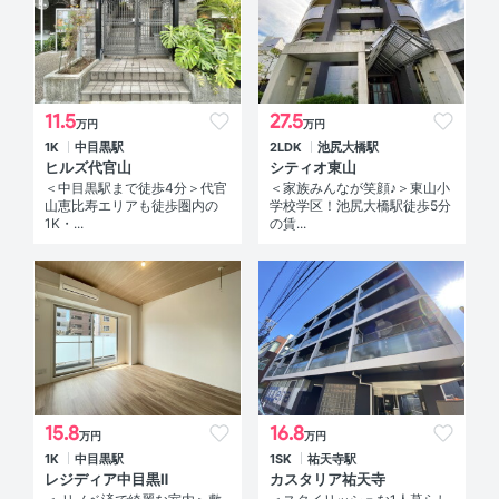
11.5
27.5
万円
万円
1K
中目黒駅
2LDK
池尻大橋駅
ヒルズ代官山
シティオ東山
＜中目黒駅まで徒歩4分＞代官
＜家族みんなが笑顔♪＞東山小
山恵比寿エリアも徒歩圏内の
学校学区！池尻大橋駅徒歩5分
1K・...
の賃...
15.8
16.8
万円
万円
1K
中目黒駅
1SK
祐天寺駅
レジディア中目黒Ⅱ
カスタリア祐天寺