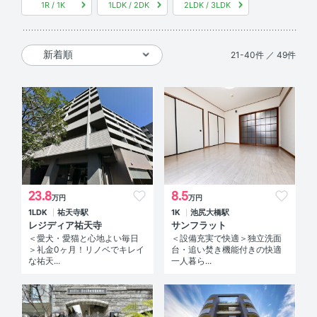
1R / 1K
1LDK / 2DK
2LDK / 3LDK
21-40件 ／ 49件
23.8
8.5
万円
万円
1LDK
祐天寺駅
1K
池尻大橋駅
レジディア祐天寺
サンフラット
＜愛犬・愛猫と心地よい毎日
＜設備充実で快適＞独立洗面
＞礼金0ヶ月！リノベでキレイ
台・追い焚き機能付きの快適
な祐天...
一人暮ら...