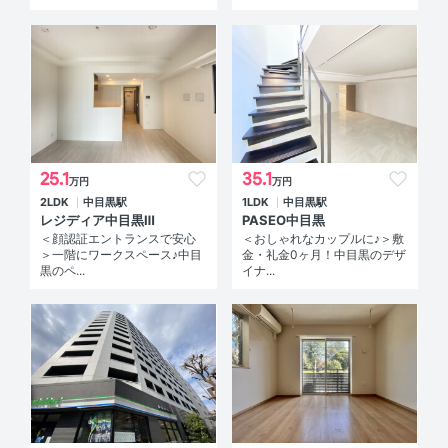
25.1
35.1
万円
万円
2LDK
中目黒駅
1LDK
中目黒駅
レジディア中目黒Ⅲ
PASEO中目黒
＜顔認証エントランスで安心
＜おしゃれなカップルに♪＞敷
＞一階にワークスペース♪中目
金・礼金0ヶ月！中目黒のデザ
黒のペ...
イナ...