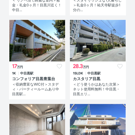
＜ リノベ済で綺麗な室内＞敷
＜スタイリッシュな1人暮らし
金・礼金0ヶ月！目黒川近く！
＞礼金0ヶ月！祐天寺駅徒歩1
中目...
分の...
17
28.3
万円
万円
1K
中目黒駅
1SLDK
中目黒駅
コンフォリア目黒青葉台
カスタリア目黒
＜収納豊富なWIC付＞スタデ
＜どう使うかはあなた次第＞
ィ・パーティールームあり中
ネット使用料無料！中目黒・
目黒駅...
目黒エリ...