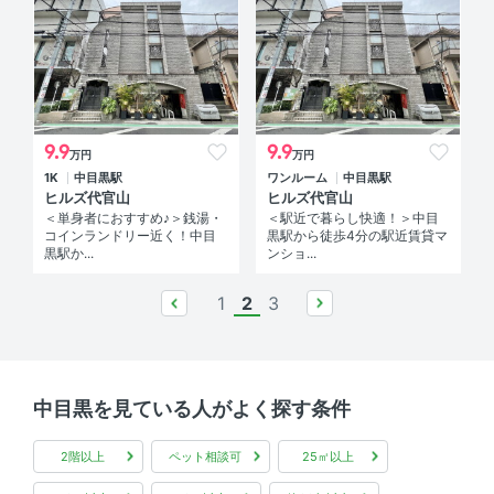
9.9
9.9
万円
万円
1K
中目黒駅
ワンルーム
中目黒駅
ヒルズ代官山
ヒルズ代官山
＜単身者におすすめ♪＞銭湯・
＜駅近で暮らし快適！＞中目
コインランドリー近く！中目
黒駅から徒歩4分の駅近賃貸マ
黒駅か...
ンショ...
1
2
3
prev
next
中目黒を見ている人がよく探す条件
2階以上
ペット相談可
25㎡以上