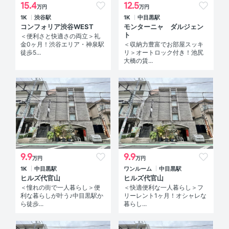
15.4
12.5
万円
万円
1K
渋谷駅
1K
中目黒駅
コンフォリア渋谷WEST
モンターニャ ダルジェン
ト
＜便利さと快適さの両立＞礼
金0ヶ月！渋谷エリア・神泉駅
＜収納力豊富でお部屋スッキ
徒歩5...
リ＞オートロック付き！池尻
大橋の賃...
9.9
9.9
万円
万円
1K
中目黒駅
ワンルーム
中目黒駅
ヒルズ代官山
ヒルズ代官山
＜憧れの街で一人暮らし＞便
＜快適便利な一人暮らし＞フ
利な暮らしが叶う♪中目黒駅か
リーレント1ヶ月！オシャレな
ら徒歩...
暮らし...