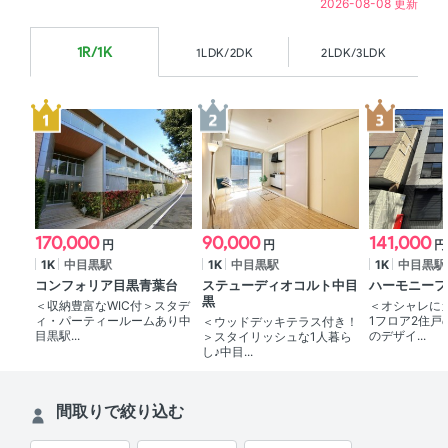
2026-08-08 更新
1R/1K
1LDK/2DK
2LDK/3LDK
170,000
90,000
141,000
円
円
円
1K
中目黒駅
1K
中目黒駅
1K
中目黒駅
コンフォリア目黒青葉台
ステューディオコルト中目
ハーモニーフ
黒
＜収納豊富なWIC付＞スタデ
＜オシャレに
ィ・パーティールームあり中
1フロア2住戸
＜ウッドデッキテラス付き！
目黒駅...
のデザイ...
＞スタイリッシュな1人暮ら
し♪中目...
間取りで絞り込む