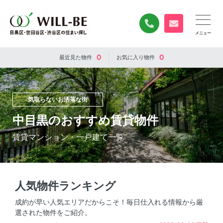
0120-840-834
無料お問い合
0
0
最近見た
物件
お気に入り
物件
気取らないお洒落な街
中目黒のおすすめ賃貸物件
賃貸マンション・一戸建て一覧
人気物件ランキング
成約が早い人気エリアだからこそ！毎日仕入れる情報から厳
選された物件をご紹介。