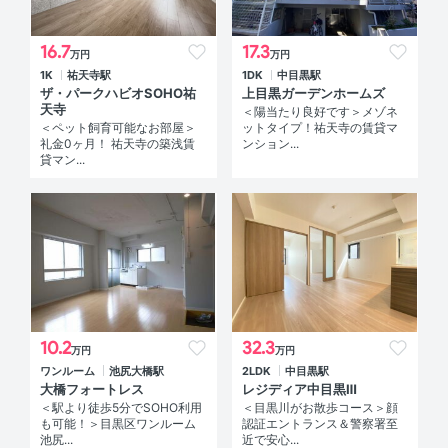
16.7
17.3
万円
万円
1K
祐天寺駅
1DK
中目黒駅
ザ・パークハビオSOHO祐
上目黒ガーデンホームズ
天寺
＜陽当たり良好です＞メゾネ
＜ペット飼育可能なお部屋＞
ットタイプ！祐天寺の賃貸マ
礼金0ヶ月！ 祐天寺の築浅賃
ンション...
貸マン...
10.2
32.3
万円
万円
ワンルーム
池尻大橋駅
2LDK
中目黒駅
大橋フォートレス
レジディア中目黒Ⅲ
＜駅より徒歩5分でSOHO利用
＜目黒川がお散歩コース＞顔
も可能！＞目黒区ワンルーム
認証エントランス＆警察署至
池尻...
近で安心...