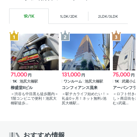
1R/1K
1LDK/2DK
2LDK/3LDK
71,000
131,000
75,000
円
円
円
1K
池尻大橋駅
ワンルーム
池尻大橋駅
1K
武蔵小山
柳盛堂Ⅱビル
コンフィアンス流来
アーバンフラ
＜渋谷も中目黒も徒歩圏内＞
＜駅チカライフ始めたい！＞
＜ロフト付き
1階コンビニで便利！池尻大
礼金0ヶ月！ネット無料♪池
し＞商店街を
橋駅徒歩...
尻大橋駅...
む♪武蔵...
おすすめ情報