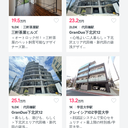
19.5
23.2
万円
万円
1LDK
三軒茶屋駅
2LDK
代田橋駅
三軒茶屋ヒルズ
GranDuo下北沢12
＜オートロック付！＞三軒茶
＜心地よい二人暮らし＞下北
屋のペット飼育可能なデザイ
沢エリア代田橋・新代田の築
ナーズ新...
浅デザイ...
25.1
13.2
万円
万円
1LDK
代田橋駅
1K
学芸大学駅
GranDuo下北沢12
クレイシアIDZ学芸大学
＜暮らしも、遊びも、らしく
＜顔認証システムで安心セキ
＞下北沢エリア代田橋・新代
ュリティ＞最上階の特別感♪学
田の築浅...
芸大学...