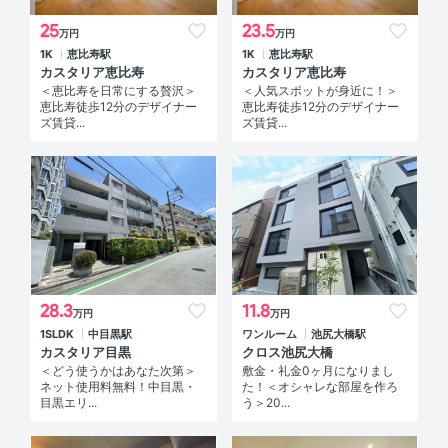
25
23.5
万円
万円
1K
恵比寿駅
1K
恵比寿駅
カスタリア恵比寿
カスタリア恵比寿
＜恵比寿を日常にする贅沢＞
＜人気スポットが身近に！＞
恵比寿徒歩12分のデザイナー
恵比寿徒歩12分のデザイナー
ズ賃貸...
ズ賃貸...
28.3
11.8
万円
万円
1SLDK
中目黒駅
ワンルーム
池尻大橋駅
カスタリア目黒
クロス池尻大橋
＜どう使うかはあなた次第＞
敷金・礼金0ヶ月になりまし
ネット使用料無料！中目黒・
た！＜オシャレな部屋を作ろ
目黒エリ...
う＞20...