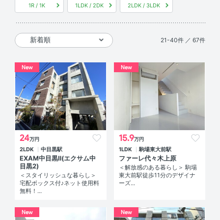
1R / 1K
1LDK / 2DK
2LDK / 3LDK
21-40件 ／ 67件
New
New
24
15.9
万円
万円
2LDK
中目黒駅
1LDK
駒場東大前駅
EXAM中目黒Ⅱ(エクサム中
ファーレ代々木上原
目黒2)
＜解放感のある暮らし＞ 駒場
＜スタイリッシュな暮らし＞
東大前駅徒歩11分のデザイナ
宅配ボックス付♪ネット使用料
ーズ...
無料！...
New
New