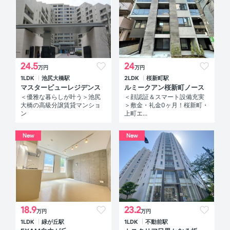
24.5
24
万円
万円
1LDK
池尻大橋駅
2LDK
桜新町駅
マスタービューレジデンス
ルミークアン桜新町ノース
＜優雅な暮らしが叶う＞池尻
＜顔認証＆スマート設備充実
大橋の高級分譲賃貸マンショ
＞敷金・礼金0ヶ月！桜新町・
ン
上町エ...
New
New
18.9
23.2
万円
万円
1LDK
緑が丘駅
1LDK
不動前駅