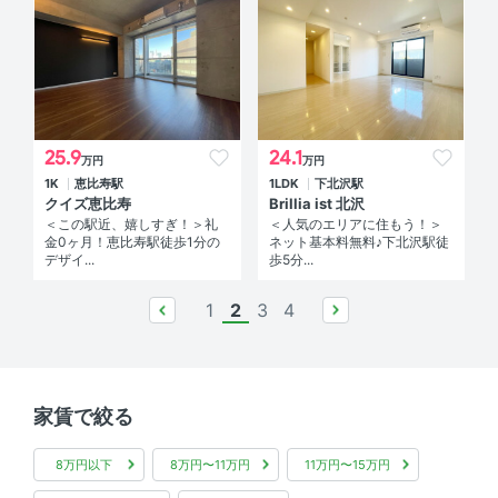
25.9
24.1
万円
万円
1K
恵比寿駅
1LDK
下北沢駅
クイズ恵比寿
Brillia ist 北沢
＜この駅近、嬉しすぎ！＞礼
＜人気のエリアに住もう！＞
金0ヶ月！恵比寿駅徒歩1分の
ネット基本料無料♪下北沢駅徒
デザイ...
歩5分...
1
2
3
4
prev
next
家賃で絞る
8万円以下
8万円〜11万円
11万円〜15万円