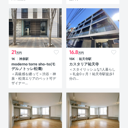
21
16.8
万円
万円
1K
神泉駅
1SK
祐天寺駅
moderno torre sho-to(モ
カスタリア祐天寺
デルノトッレ松濤)
＜スタイリッシュな1人暮らし
＜高級感を纏って＞渋谷・神
＞礼金0ヶ月！祐天寺駅徒歩1
泉・松濤エリアのペット可デ
分の...
ザイナー...