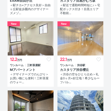
EXAM自由が丘
カスタリア目黒かむろ坂
＜駅チカ×アクセス良好＞自由
＜駅近で通勤時間時短に♪＞宅
ヶ丘駅徒歩圏内のデザイナー
配ボックス付き！目黒エリア
ズメゾ...
不動前...
New
New
12.2
22.1
万円
万円
ワンルーム
三軒茶屋駅
ワンルーム
渋谷駅
Mアパートメント
カスタリア渋谷櫻丘
＜デザイナーズでのんびり＞
＜渋谷の空をひとり占め＞礼
お買い物にも便利！三軒茶屋
金0ヶ月×好立地！希少なルー
のウォー...
フバル...