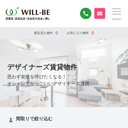
0120-840-834
無料お問い合
0
0
最近見た
物件
お気に入り
物件
デザイナーズ賃貸物件
思わず友達を呼びたくなる！
オシャレでかっこいいデザイナーズ賃貸。
間取りで絞り込む