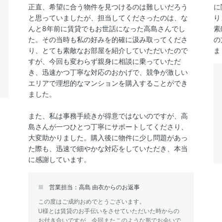
正直、希望に合う物件を見つけるのは難しいだろう
に
と思っていましたが、担当してくださったのは、な
り
んと8年前に賃貸でもお世話になった高島さんでし
素
た。その当時も私の好みを的確に汲み取ってくださ
の
り、とても素敵なお部屋を紹介していただいたので
ま
すが、今回も変わらず親身に相談に乗っていただ
き、迅速かつ丁寧な対応のおかげで、競争が激しい
エリアで理想的なマンションを購入することができ
ました。
また、私は事務手続きが得意ではないのですが、高
島さんが一つひとつ丁寧にサポートしてくださり、
大変助かりました。購入後に物件に少し問題があっ
た際も、迅速で細やかな対応をしていただき、本当
に感謝しています。
営業担当：高島 由衣からのお返事
この度はご成約おめでとうございます。
U様とは賃貸のお手伝いをさせていただいた時からの
お付き合いですが、今回またこのような形でお会いで