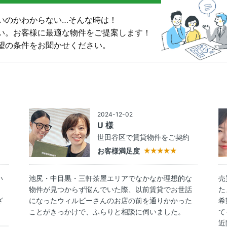
いのかわからない…そんな時は！
い。
お客様に最適な物件をご提案します！
望の条件をお聞かせください。
2024-12-02
U 様
約
世田谷区で賃貸物件をご契約
お客様満足度
い
池尻・中目黒・三軒茶屋エリアでなかなか理想的な
売
物件が見つからず悩んでいた際、以前賃貸でお世話
た
ざ
になったウィルビーさんのお店の前を通りかかった
希
ことがきっかけで、ふらりと相談に伺いました。
て
近