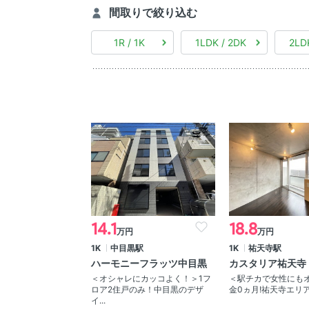
間取りで絞り込む
1R / 1K
1LDK / 2DK
2LD
14.1
18.8
万円
万円
1K
中目黒駅
1K
祐天寺駅
ハーモニーフラッツ中目黒
カスタリア祐天寺
＜オシャレにカッコよく！＞1フ
＜駅チカで女性にも
ロア2住戸のみ！中目黒のデザ
金0ヵ月!祐天寺エリア
イ...