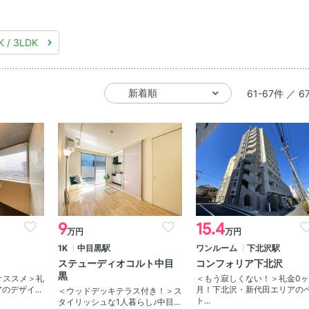
K / 3LDK
61-67件 ／ 6
9
15.4
万円
万円
1K
中目黒駅
ワンルーム
下北沢駅
ステューディオコルト中目
コンフォリア下北沢
黒
オススメ＞礼
＜もう寂しくない！＞礼金0ヶ
のデザイ...
月！下北沢・新代田エリアの
＜ウッドデッキテラス付き！＞ス
ト...
タイリッシュな1人暮らし♪中目...