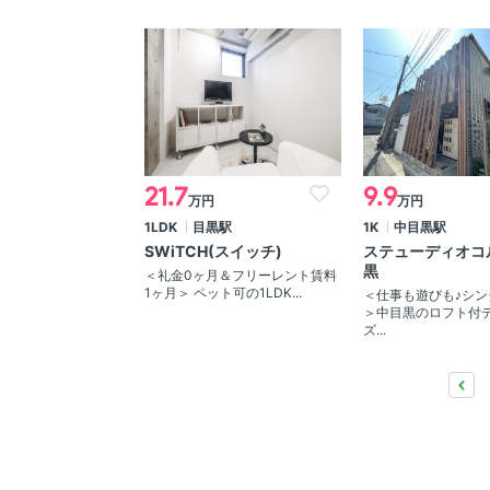
21.7
9.9
万円
万円
1LDK
目黒駅
1K
中目黒駅
SWiTCH(スイッチ)
ステューディオコ
黒
＜礼金0ヶ月＆フリーレント賃料
1ヶ月＞ ペット可の1LDK...
＜仕事も遊びも♪シン
＞中目黒のロフト付
ズ...