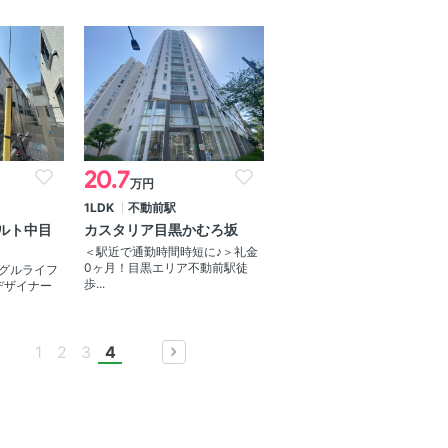
20.7
万円
1LDK
不動前駅
ルト中目
カスタリア目黒かむろ坂
＜駅近で通勤時間時短に♪＞礼金
0ヶ月！目黒エリア不動前駅徒
グルライフ
歩...
デザイナー
1
2
3
4
prev
next