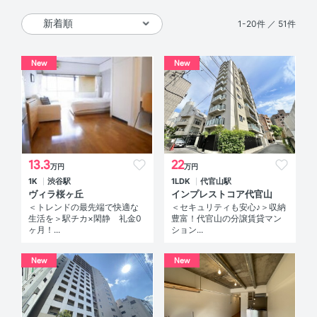
1-20件 ／ 51件
New
New
13.3
22
万円
万円
1K
渋谷駅
1LDK
代官山駅
ヴィラ桜ヶ丘
インプレストコア代官山
＜トレンドの最先端で快適な
＜セキュリティも安心♪＞収納
生活を＞駅チカ×閑静 礼金0
豊富！代官山の分譲賃貸マン
ヶ月！...
ション...
New
New