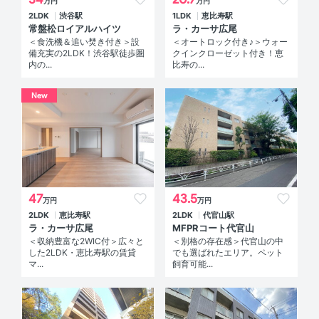
万円
万円
2LDK
渋谷駅
1LDK
恵比寿駅
常盤松ロイアルハイツ
ラ・カーサ広尾
＜食洗機＆追い焚き付き＞設
＜オートロック付き♪＞ウォー
備充実の2LDK！渋谷駅徒歩圏
クインクローゼット付き！恵
内の...
比寿の...
New
47
43.5
万円
万円
2LDK
恵比寿駅
2LDK
代官山駅
ラ・カーサ広尾
MFPRコート代官山
＜収納豊富な2WIC付＞広々と
＜別格の存在感＞代官山の中
した2LDK・恵比寿駅の賃貸
でも選ばれたエリア。ペット
マ...
飼育可能...