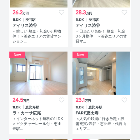
26.2
28.3
万円
万円
1LDK
渋谷駅
1LDK
渋谷駅
アイリス渋谷
アイリス渋谷
＜嬉しい 敷金・礼金0ヶ月物
＜日当たり良好！ 敷金・礼金
件！＞渋谷エリアの賃貸マン
0ヶ月物件！＞渋谷エリアの賃
ション...
貸マ...
New
New
24.5
23.1
万円
万円
1LDK
恵比寿駅
1LDK
恵比寿駅
ラ・カーサ広尾
FARE恵比寿
＜インターネット無料の1LDK
＜人気の銭湯に行き放題＞設
＞ピクチャーレール付・恵比
備充実♪渋谷・恵比寿・代官山
寿駅...
エリア...