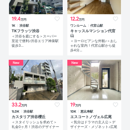
19.4
12.2
万円
万円
1K
渋谷駅
ワンルーム
代官山駅
TKフラッツ渋谷
キャッスルマンション代官
山
＜渋谷を庭にする＞スーパー
至近で便利♪渋谷エリア神泉駅
＜ヨーロピアンな外観♪＞おし
徒歩3...
ゃれな室内！代官山駅から徒
歩4分...
New
New
33.2
19
万円
万円
1LDK
渋谷駅
1DK
恵比寿駅
カスタリア渋谷櫻丘
エスコートノヴェル広尾
＜スタイリッシュを求めて＞
＜気分はドラマの主人公＞デ
礼金0ヶ月！渋谷のデザイナー
ザイナーズ・メゾネット♪広尾