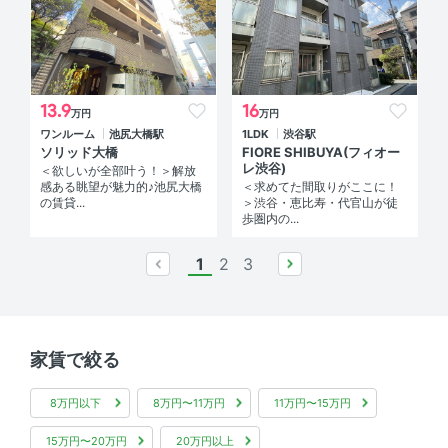
13.9
16
万円
万円
ワンルーム
池尻大橋駅
1LDK
渋谷駅
ソリッド大橋
FIORE SHIBUYA(フィオー
レ渋谷)
＜欲しいが全部叶う！＞解放
感ある眺望が魅力的♪池尻大橋
＜求めてた間取りがここに！
の賃貸...
＞渋谷・恵比寿・代官山が徒
歩圏内の...
1
2
3
prev
next
家賃で絞る
8万円以下
8万円〜11万円
11万円〜15万円
15万円〜20万円
20万円以上