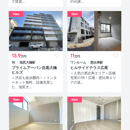
ズ賃貸...
の分譲...
New
New
13.9
11
万円
万円
1K
池尻大橋駅
ワンルーム
恵比寿駅
プライムアーバン目黒大橋
ヒルサイドテラス広尾
ヒルズ
＜人気の恵比寿エリア＞設備
＜渋谷も徒歩圏内！＞インタ
充実の1R！広尾・恵比寿エリ
ーネット無料、設備充実し
アの賃...
た、池尻大...
New
New