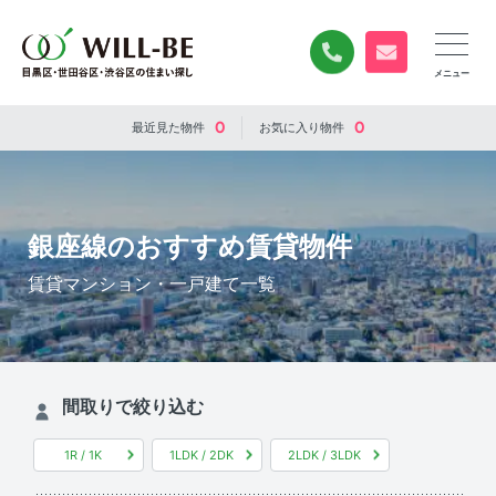
0120-840-834
無料お問い合
0
0
最近見た
物件
お気に入り
物件
銀座線のおすすめ賃貸物件
賃貸マンション・一戸建て一覧
間取りで絞り込む
1R / 1K
1LDK / 2DK
2LDK / 3LDK