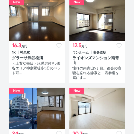
New
New
16.3
12.5
万円
万円
1K
神泉駅
ワンルーム
表参道駅
グラーサ渋谷松濤
ライオンズマンション南青
山
＜上質な毎日＞床暖房付き♪渋
谷エリア神泉駅徒歩5分のペッ
憧れの南青山5丁目。都会の喧
ト可...
騒を忘れる静寂と、表参道を
庭にす...
New
New
34
20.7