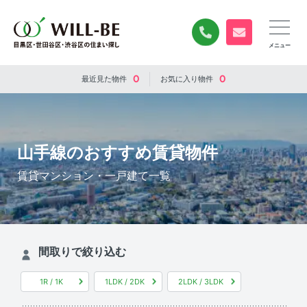
0120-840-834
無料お問い合
0
0
最近見た
物件
お気に入り
物件
山手線のおすすめ賃貸物件
賃貸マンション・一戸建て一覧
間取りで絞り込む
1R / 1K
1LDK / 2DK
2LDK / 3LDK