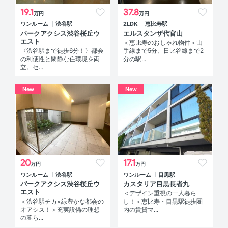
19.1
37.8
万円
万円
ワンルーム
渋谷駅
2LDK
恵比寿駅
パークアクシス渋谷桜丘ウ
エルスタンザ代官山
エスト
＜恵比寿のおしゃれ物件＞山
〈渋谷駅まで徒歩6分！〉都会
手線まで5分、日比谷線まで2
の利便性と閑静な住環境を両
分の駅...
立。セ...
New
New
20
17.1
万円
万円
ワンルーム
渋谷駅
ワンルーム
目黒駅
パークアクシス渋谷桜丘ウ
カスタリア目黒長者丸
エスト
＜デザイン重視の一人暮ら
＜渋谷駅チカ×緑豊かな都会の
し！＞恵比寿・目黒駅徒歩圏
オアシス！＞充実設備の理想
内の賃貸マ...
の暮ら...