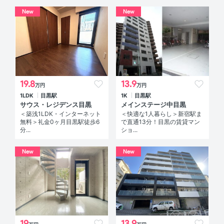
New
New
19.8
13.9
万円
万円
1LDK
目黒駅
1K
目黒駅
サウス・レジデンス目黒
メインステージ中目黒
＜築浅1LDK・インターネット
＜快適な1人暮らし＞新宿駅ま
無料＞礼金0ヶ月目黒駅徒歩6
で直通13分！目黒の賃貸マン
分...
ショ...
New
New
19
13.9