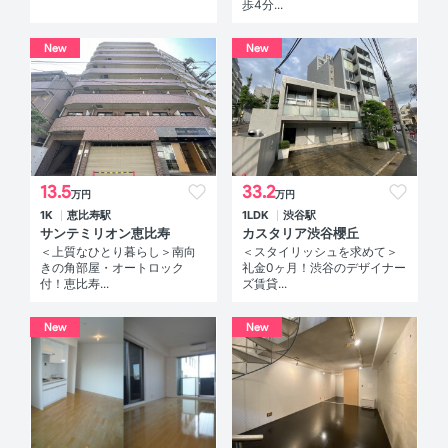
歩4分...
New
New
13.5
33.2
万円
万円
1K
恵比寿駅
1LDK
渋谷駅
サンテミリオン恵比寿
カスタリア渋谷櫻丘
＜上質なひとり暮らし＞南向
＜スタイリッシュを求めて＞
きの角部屋・オートロック
礼金0ヶ月！渋谷のデザイナー
付！恵比寿...
ズ賃貸...
New
New