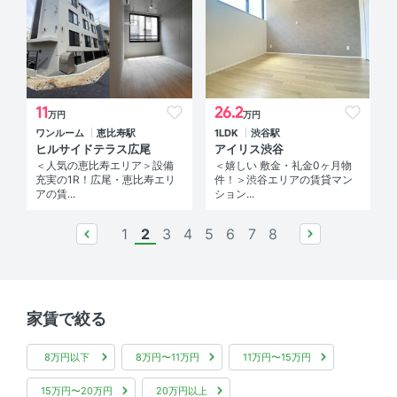
11
26.2
万円
万円
ワンルーム
恵比寿駅
1LDK
渋谷駅
ヒルサイドテラス広尾
アイリス渋谷
＜人気の恵比寿エリア＞設備
＜嬉しい 敷金・礼金0ヶ月物
充実の1R！広尾・恵比寿エリ
件！＞渋谷エリアの賃貸マン
アの賃...
ション...
1
2
3
4
5
6
7
8
prev
next
家賃で絞る
8万円以下
8万円〜11万円
11万円〜15万円
15万円〜20万円
20万円以上