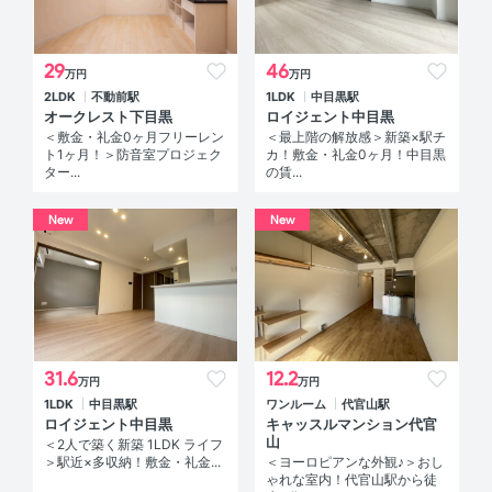
29
46
万円
万円
2LDK
不動前駅
1LDK
中目黒駅
オークレスト下目黒
ロイジェント中目黒
＜敷金・礼金0ヶ月フリーレン
＜最上階の解放感＞新築×駅チ
ト1ヶ月！＞防音室プロジェク
カ！敷金・礼金0ヶ月！中目黒
ター...
の賃...
New
New
31.6
12.2
万円
万円
1LDK
中目黒駅
ワンルーム
代官山駅
ロイジェント中目黒
キャッスルマンション代官
山
＜2人で築く新築 1LDK ライフ
＞駅近×多収納！敷金・礼金...
＜ヨーロピアンな外観♪＞おし
ゃれな室内！代官山駅から徒