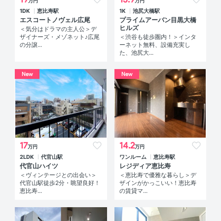
万円
万円
1DK
恵比寿駅
1K
池尻大橋駅
エスコートノヴェル広尾
プライムアーバン目黒大橋
ヒルズ
＜気分はドラマの主人公＞デ
ザイナーズ・メゾネット♪広尾
＜渋谷も徒歩圏内！＞インタ
の分譲...
ーネット無料、設備充実し
た、池尻大...
New
New
17
14.2
万円
万円
2LDK
代官山駅
ワンルーム
恵比寿駅
代官山ハイツ
レジディア恵比寿
＜ヴィンテージとの出会い＞
＜恵比寿で優雅な暮らし＞デ
代官山駅徒歩2分・眺望良好！
ザインがかっこいい！恵比寿
恵比寿...
の賃貸マ...