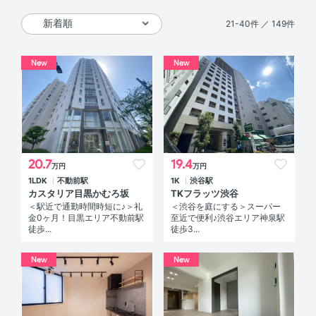
21-40件 ／ 149件
New
New
20.7
19.4
万円
万円
1LDK
不動前駅
1K
渋谷駅
カスタリア目黒かむろ坂
TKフラッツ渋谷
＜駅近で通勤時間時短に♪＞礼
＜渋谷を庭にする＞スーパー
金0ヶ月！目黒エリア不動前駅
至近で便利♪渋谷エリア神泉駅
徒歩...
徒歩3...
New
New