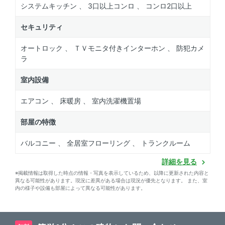
システムキッチン 、 3口以上コンロ 、 コンロ2口以上
セキュリティ
オートロック 、 ＴＶモニタ付きインターホン 、 防犯カメ
ラ
室内設備
エアコン 、 床暖房 、 室内洗濯機置場
部屋の特徴
バルコニー 、 全居室フローリング 、 トランクルーム
詳細を見る
※掲載情報は取得した時点の情報・写真を表示しているため、以降に更新された内容と
異なる可能性があります。現況に差異がある場合は現況が優先となります。 また、室
内の様子や設備も部屋によって異なる可能性があります。