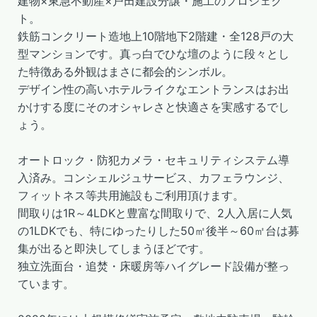
建物×東急不動産×戸田建設分譲・施工のプロジェク
ト。
鉄筋コンクリート造地上10階地下2階建・全128戸の大
型マンションです。真っ白でひな壇のように段々とし
た特徴ある外観はまさに都会的シンボル。
デザイン性の高いホテルライクなエントランスはお出
かけする度にそのオシャレさと快適さを実感するでし
ょう。
オートロック・防犯カメラ・セキュリティシステム導
入済み。コンシェルジュサービス、カフェラウンジ、
フィットネス等共用施設もご利用頂けます。
間取りは1R～4LDKと豊富な間取りで、2人入居に人気
の1LDKでも、特にゆったりした50㎡後半～60㎡台は募
集が出ると即決してしまうほどです。
独立洗面台・追焚・床暖房等ハイグレード設備が整っ
ています。