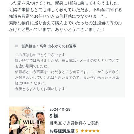
った家を見つけてくれ、親身に相談に乗ってもらえました。
近隣の事情もとても詳しく教えていただき、不動産に関する
知識も豊富でお任せできる信頼感につながりました。
素敵な物件に巡り会えて購入までいたったのは担当の方のお
かげだと思っています。ありがとうございました！
営業担当：高島 由衣からのお返事
この度はおめでとうございます。
短い時間ではありましたが、毎日電話・メールのやりとりでとて
も濃い期間でしたね。
信頼感という言葉をいただきとても光栄です。ここからも末永く
お付き合いしていければと思いますので、また何かあったらお気
軽にLINEください。
今後ともよろしくお願いします。
2024-10-28
S 様
目黒区で賃貸物件をご契約
お客様満足度
5