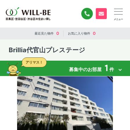
0120-840-834
無料お問い合
0
0
最近見た
物件
お気に入り
物件
Brillia代官山プレステージ
アリマス！
1
募集中のお部屋
件