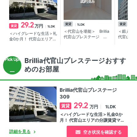
成約済み
29.2
賃貸
賃貸
1LDK
1L
万円
賃貸
1LDK
＜代官山を堪能＞ Brillia
＜鍛える・自
＜ハイグレードな生活＞礼
代官山プレステージ
代官山プ
金0か月！ 代官山エリアの
1LDK／代官山駅より徒歩2
1LDK／
分譲賃貸マンション
分！独立洗面台・4口ｺﾝﾛ
高級分譲
付き！ハイグレード分譲賃
ｺﾝｼｪﾙｼﾞ
貸ﾏﾝｼｮﾝ
意。
Brillia代官山プレステージおすす
めのお部屋
Brillia代官山プレステージ
309
29.2
賃貸
1LDK
万円
＜ハイグレードな生活＞礼金0か
月！ 代官山エリアの分譲賃貸マ
ンション
詳細を見る
空き状況を確認する