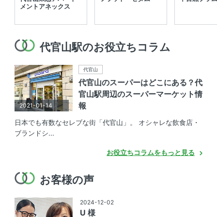
メントアネックス
代官山駅のお役立ちコラム
代官山
代官山のスーパーはどこにある？代
官山駅周辺のスーパーマーケット情
報
2021-01-14
日本でも有数なセレブな街「代官山」。 オシャレな飲食店・
ブランドシ...
お役立ちコラムをもっと見る
お客様の声
2024-12-02
U 様