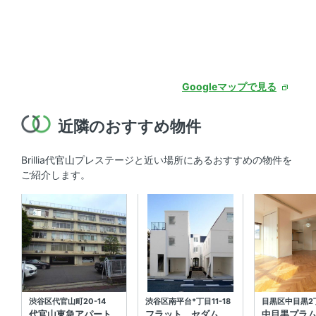
Googleマップで見る
近隣のおすすめ物件
Brillia代官山プレステージと近い場所にあるおすすめの物件を
ご紹介します。
渋谷区代官山町20-14
渋谷区南平台*丁目11-18
目黒区中目黒2丁
代官山東急アパート
フラット セダム
中目黒プラ