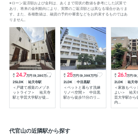
※ローン返済額および金利は、あくまで現状の数値を参考にした試算で
あり、将来の金利動向により、実際のご返済額とは異なる場合がありま
す。また、各種数値は、融資の予約や審査などをお約束するものではあ
りません。
24.7
25
26.1
月
月
月
万円 (9,280万円)
万円 (9,398万円)
万円 (9
々
々
々
2SLDK
祐天寺駅
2LDK
中目黒駅
2LDK
祐天寺
＜戸建て感覚のメゾネ
＜ペットと暮らす洗練
＜家族もペッ
ットライフ＞ 祐天寺
リノベ空間＞ 中目黒
よい＞ 祐天
駅と学芸大学駅が徒...
駅から徒歩11分のリ...
芸大学駅から
内...
代官山の近隣駅から探す