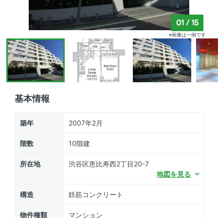
01
/
15
※画像は一例です
基本情報
築年
2007年2月
階数
10階建
所在地
渋谷区恵比寿西2丁目20-7
地図を見る
構造
鉄筋コンクリート
物件種類
マンション