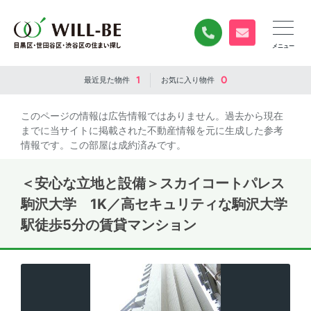
0120-840-834
無料お問い合
1
0
最近見た
物件
お気に入り
物件
このページの情報は広告情報ではありません。過去から現在
までに当サイトに掲載された不動産情報を元に生成した参考
情報です。この部屋は成約済みです。
＜安心な立地と設備＞スカイコートパレス
駒沢大学 1K／高セキュリティな駒沢大学
駅徒歩5分の賃貸マンション