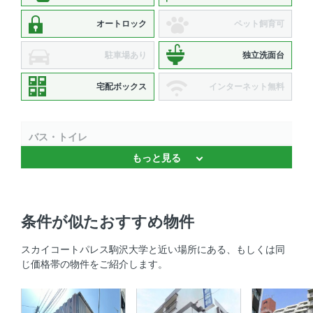
オートロック
ペット飼育可
駐車場あり
独立洗面台
宅配ボックス
インターネット無料
バス・トイレ
もっと見る
バストイレ別 、 浴室乾燥機 、 追焚機能 、 温水洗浄便座
、 独立洗面台
キッチン
条件が似たおすすめ物件
システムキッチン 、 2口コンロ 、 コンロ2口以上
スカイコートパレス駒沢大学と近い場所にある、もしくは同
じ価格帯の物件をご紹介します。
セキュリティ
オートロック 、 ＴＶモニタ付きインターホン