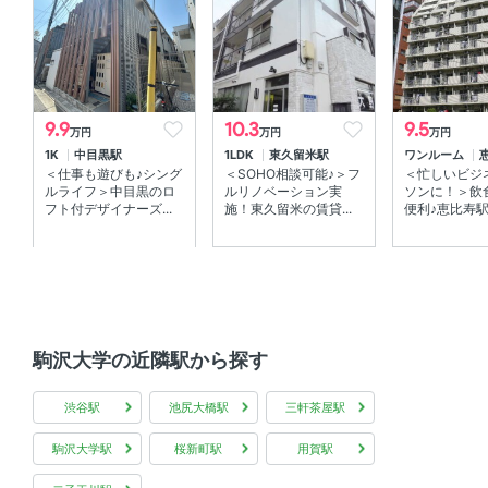
室内設備
室内洗濯機置場 、 エアコン
部屋の特徴
9.9
10.3
9.5
万円
万円
万円
1K
中目黒駅
1LDK
東久留米駅
ワンルーム
バルコニー
＜仕事も遊びも♪シング
＜SOHO相談可能♪＞フ
＜忙しいビジ
ルライフ＞中目黒のロ
ルリノベーション実
ソンに！＞飲
共用部
フト付デザイナーズ...
施！東久留米の賃貸...
便利♪恵比寿駅か
敷地内ゴミ箱 、 宅配ボックス 、 エレベーター
駒沢大学の近隣駅から探す
渋谷駅
池尻大橋駅
三軒茶屋駅
駒沢大学駅
桜新町駅
用賀駅