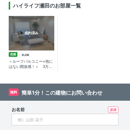
ハイライフ瀬田のお部屋一覧
成約済み
売買
3LDK
＜ルーフバルコニー×他に
はない開放感！＞ 3方角
部屋・用賀駅徒歩10分の
リノベーション物件
3LDK＋WIC/100.08㎡
簡単1分！この建物にお問い合わせ
無料
お名前