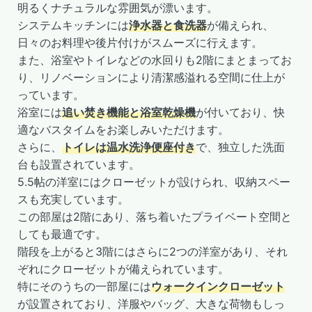
明るくナチュラルな雰囲気が漂います。
システムキッチンには
浄水器と食洗器
が備えられ、
日々のお料理や後片付けがスムーズに行えます。
また、浴室やトイレなどの水回りも2階にまとまってお
り、リノベーションにより清潔感溢れる空間に仕上が
っています。
浴室には
追い焚き機能と浴室乾燥機
が付いており、快
適なバスタイムをお楽しみいただけます。
さらに、
トイレは温水洗浄便座付き
で、独立した洗面
台も設置されています。
5.5帖の洋室にはクローゼットが設けられ、収納スペー
スも充実しています。
この部屋は2階にあり、落ち着いたプライベート空間と
しても最適です。
階段を上がると3階にはさらに2つの洋室があり、それ
ぞれにクローゼットが備えられています。
特にそのうちの一部屋には
ウォークインクローゼット
が設置されており、洋服やバッグ、大きな荷物もしっ