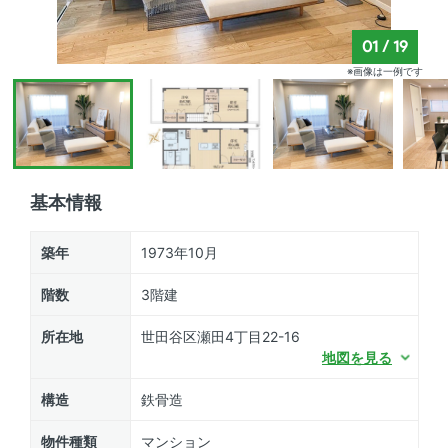
01
/
19
※画像は一例です
基本情報
築年
1973年10月
階数
3階建
所在地
世田谷区瀬田4丁目22-16
地図を見る
構造
鉄骨造
物件種類
マンション