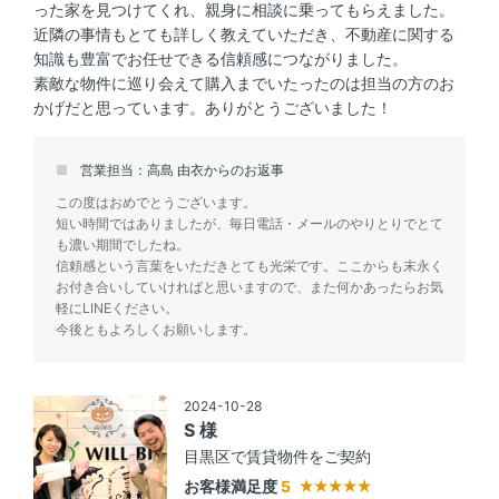
った家を見つけてくれ、親身に相談に乗ってもらえました。
近隣の事情もとても詳しく教えていただき、不動産に関する
知識も豊富でお任せできる信頼感につながりました。
素敵な物件に巡り会えて購入までいたったのは担当の方のお
かげだと思っています。ありがとうございました！
営業担当：高島 由衣からのお返事
この度はおめでとうございます。
短い時間ではありましたが、毎日電話・メールのやりとりでとて
も濃い期間でしたね。
信頼感という言葉をいただきとても光栄です。ここからも末永く
お付き合いしていければと思いますので、また何かあったらお気
軽にLINEください。
今後ともよろしくお願いします。
2024-10-28
S 様
目黒区で賃貸物件をご契約
お客様満足度
5