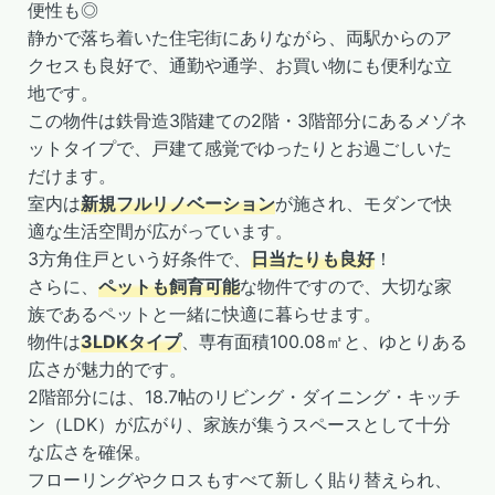
便性も◎
静かで落ち着いた住宅街にありながら、両駅からのア
クセスも良好で、通勤や通学、お買い物にも便利な立
地です。
この物件は鉄骨造3階建ての2階・3階部分にあるメゾネ
ットタイプで、戸建て感覚でゆったりとお過ごしいた
だけます。
室内は
新規フルリノベーション
が施され、モダンで快
適な生活空間が広がっています。
3方角住戸という好条件で、
日当たりも良好
！
さらに、
ペットも飼育可能
な物件ですので、大切な家
族であるペットと一緒に快適に暮らせます。
物件は
3LDKタイプ
、専有面積100.08㎡と、ゆとりある
広さが魅力的です。
2階部分には、18.7帖のリビング・ダイニング・キッチ
ン（LDK）が広がり、家族が集うスペースとして十分
な広さを確保。
フローリングやクロスもすべて新しく貼り替えられ、