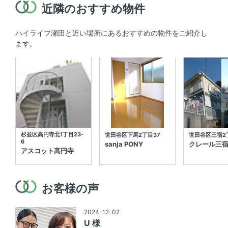
近隣のおすすめ物件
ハイライフ瀬田と近い場所にあるおすすめの物件をご紹介し
ます。
杉並区高円寺北1丁目23-
世田谷区下馬2丁目37
世田谷区三宿2丁
6
sanja PONY
クレール三宿
アスコット高円寺
お客様の声
2024-12-02
U 様