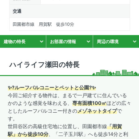
交通
田園都市線 用賀駅 徒歩10分
建物の特長
お部屋の情報
周辺の環境
ハイライフ瀬田の特長
✨?ルーフバルコニーとペットと公園?✨
今回ご紹介する物件は、まるで一戸建てに住んでいる
かのような感覚を味わえる、
専有面積100㎡
ほどの広々
としたルーフバルコニー付きの
メゾネットタイプ
で
す。
世田谷区の高級住宅地に位置し、田園都市線
「用賀
駅」から徒歩10分
、「二子玉川駅」へも徒歩14分と利