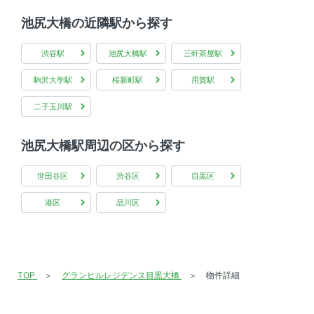
インターネット無料
池尻大橋の近隣駅から探す
渋谷駅
池尻大橋駅
三軒茶屋駅
駒沢大学駅
桜新町駅
用賀駅
二子玉川駅
池尻大橋駅周辺の区から探す
世田谷区
渋谷区
目黒区
港区
品川区
TOP
グランヒルレジデンス目黒大橋
物件詳細