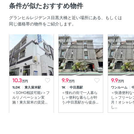
キッチン
条件が似たおすすめ物件
ガスコンロ対応 、 2口コンロ 、 コンロ2口以上
グランヒルレジデンス目黒大橋と近い場所にある、もしくは
同じ価格帯の物件をご紹介します。
セキュリティ
防犯カメラ 、 オートロック
室内設備
室内洗濯機置場 、 エアコン
部屋の特徴
10.3
9.9
9.9
万円
万円
万円
1LDK
東久留米駅
1K
中目黒駅
ワンルーム
バルコニー 、 南向き 、 全居室フローリング
＜SOHO相談可能♪＞フ
＜憧れの街で一人暮ら
＜快適便利な
ルリノベーション実
し＞便利な暮らしが叶
し＞フリーレ
共用部
施！東久留米の賃貸...
う♪中目黒駅から徒歩...
月！オシャレ
し...
エレベーター 、 敷地内ゴミ箱 、 宅配ボックス
その他