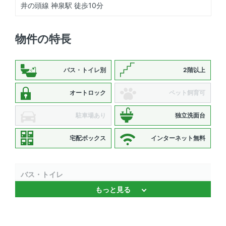
井の頭線 神泉駅 徒歩10分
物件の特長
バス・トイレ別
2階以上
オートロック
ペット飼育可
駐車場あり
独立洗面台
宅配ボックス
インターネット無料
バス・トイレ
もっと見る
バストイレ別 、 温水洗浄便座 、 追焚機能 、 独立洗面台
、 浴室乾燥機