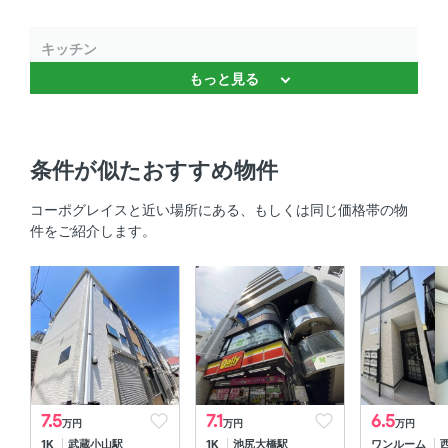
キッチン
もっと見る
システムキッチン 、 IHクッキングヒーター
セキュリティ
条件が似たおすすめ物件
オートロック 、 ＴＶモニタ付きインターホン
コーポグレイスと近い場所にある、もしくは同じ価格帯の物
室内設備
件をご紹介します。
エアコン 、 室内洗濯機置場
部屋の特徴
全居室フローリング 、 角部屋
7.5
7.1
6.5
万円
万円
万円
1K
武蔵小山駅
1K
池尻大橋駅
ワンルーム