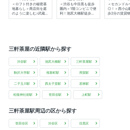
＜ロフト付きの秘密基
＜渋谷も中目黒も徒歩
＜セカンドル
地暮らし＞商店街を庭
圏内＞1階コンビニで便
◎！＞西小山
のように楽しむ♪武蔵...
利！池尻大橋駅徒歩...
歩2分の賃貸
三軒茶屋の近隣駅から探す
渋谷駅
池尻大橋駅
三軒茶屋駅
駒沢大学駅
桜新町駅
用賀駅
二子玉川駅
西太子堂駅
若林駅
松陰神社前駅
世田谷駅
上町駅
三軒茶屋駅周辺の区から探す
世田谷区
渋谷区
目黒区