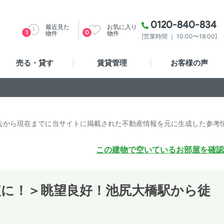
0120-840-834
最近見た
お気に入り
1
0
物件
物件
[営業時間 ｜ 10:00〜18:00]
売る・貸す
賃貸管理
お客様の声
去から現在までに当サイトに掲載された不動産情報を元に生成した参考
この建物で空いているお部屋を確認
短に！＞眺望良好！池尻大橋駅から徒