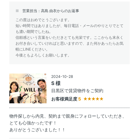
営業担当：高島 由衣からのお返事
この度はおめでとうございます。
短い時間ではありましたが、毎日電話・メールのやりとりでとて
も濃い期間でしたね。
信頼感という言葉をいただきとても光栄です。ここからも末永く
お付き合いしていければと思いますので、また何かあったらお気
軽にLINEください。
今後ともよろしくお願いします。
2024-10-28
S 様
目黒区で賃貸物件をご契約
お客様満足度
5
物件探しから内見、契約まで親身にフォローしていただき、
とても心強かったです！
ありがとうございました！！