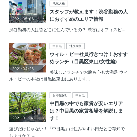
池尻大橋
スタッフが教えます！渋谷勤務の人
におすすめのエリア情報
2021-05-06
渋谷勤務の人は皆どこに住んでいるの？ 渋谷はオフィスビ...
中目黒
池尻大橋
ウィル・ビー社員行きつけ！おすす
めランチ（目黒区東山/女性編)
2021-04-28
美味しいランチでお腹も心も大満足 ウィ
ル・ビーの本社は目黒区東山にあります...
お部屋探し
中目黒
中目黒の中でも家賃が安いエリア
は？中目黒の家賃相場を解説しま
す！
2021-01-14
遊びだけじゃない！「中目黒」は住みやすい街だとご存知で
しょうか？ ...