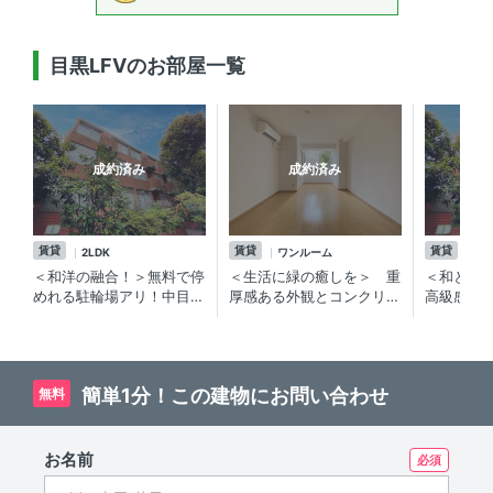
目黒LFVのお部屋一覧
成約済み
成約済み
賃貸
賃貸
賃貸
2LDK
ワンルーム
2L
＜和洋の融合！＞無料で停
＜生活に緑の癒しを＞ 重
＜和と洋
めれる駐輪場アリ！中目黒
厚感ある外観とコンクリー
高級感の
の賃貸マンション
トデザインの廊下が特徴的
の賃貸マ
な中目黒・祐天寺エリアの
賃貸マンション
簡単1分！この建物にお問い合わせ
無料
お名前