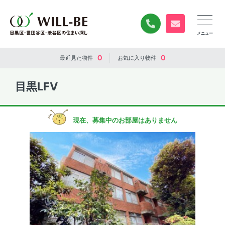
0120-840-834
無料お問い合
0
0
最近見た
物件
お気に入り
物件
目黒LFV
現在、募集中のお部屋はありません