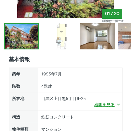
01
/
20
※画像は一例です
基本情報
築年
1995年7月
階数
4階建
所在地
目黒区上目黒5丁目6-25
地図を見る
構造
鉄筋コンクリート
物件種類
マンション