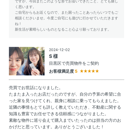
ですが、今回またこのような形でお会いできたこと、とても嬉し
く思います。
ご自宅からもお近くなので、また困ったことあったらいつでもご
相談くださいませ。今度ご自宅にも遊びに行かせていただきます
ね！
新生活が素晴らしいものとなること心より願っております。
2024-12-02
S 様
目黒区で売買物件をご契約
お客様満足度
5
売買でお世話になりました。
たまたま入ったお店だったのですが、自分の予算の希望に合
った家を見つけてくれ、親身に相談に乗ってもらえました。
近隣の事情もとても詳しく教えていただき、不動産に関する
知識も豊富でお任せできる信頼感につながりました。
素敵な物件に巡り会えて購入までいたったのは担当の方のお
かげだと思っています。ありがとうございました！