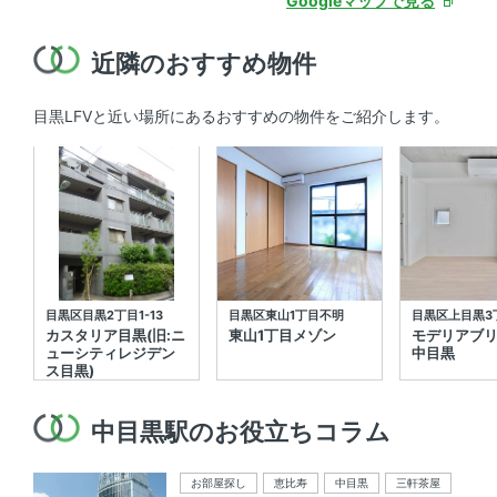
Googleマップで見る
近隣のおすすめ物件
目黒LFVと近い場所にあるおすすめの物件をご紹介します。
目黒区目黒2丁目1-13
目黒区東山1丁目不明
目黒区上目黒3丁
カスタリア目黒(旧:ニ
東山1丁目メゾン
モデリアブ
ューシティレジデン
中目黒
ス目黒)
中目黒駅のお役立ちコラム
お部屋探し
恵比寿
中目黒
三軒茶屋