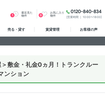
0120-840-834
最近見た
お気に入り
1
0
物件
物件
[営業時間 ｜ 10:00〜18:00]
売る・貸す
賃貸管理
お客様の声
屋＞
敷金・礼金0ヵ月！
トランクルー
マンション