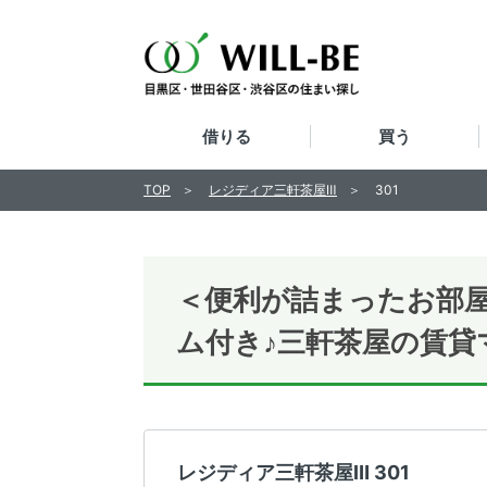
借りる
買う
TOP
レジディア三軒茶屋Ⅲ
301
＜便利が詰まったお部
ム付き♪三軒茶屋の賃貸
レジディア三軒茶屋Ⅲ 301