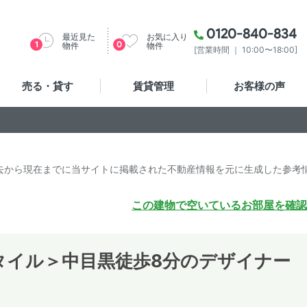
0120-840-834
最近見た
お気に入り
1
0
物件
物件
[営業時間 ｜ 10:00〜18:00]
売る・貸す
賃貸管理
お客様の声
去から現在までに当サイトに掲載された不動産情報を元に生成した参考
この建物で空いているお部屋を確認
タイル＞中目黒徒歩8分のデザイナー