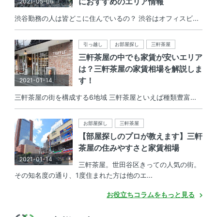
におすすめのエリア情報
2021-05-06
渋谷勤務の人は皆どこに住んでいるの？ 渋谷はオフィスビ...
引っ越し
お部屋探し
三軒茶屋
三軒茶屋の中でも家賃が安いエリア
は？三軒茶屋の家賃相場を解説しま
す！
2021-01-14
三軒茶屋の街を構成する6地域 三軒茶屋といえば種類豊富...
お部屋探し
三軒茶屋
【部屋探しのプロが教えます】三軒
茶屋の住みやすさと家賃相場
2021-01-14
三軒茶屋。世田谷区きっての人気の街。
その知名度の通り、1度住まれた方は他のエ...
お役立ちコラムをもっと見る