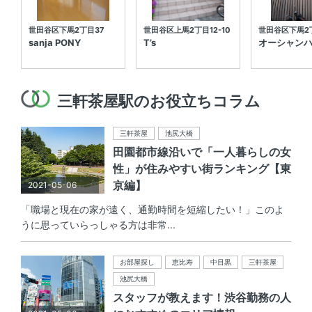
世田谷区下馬2丁目37
世田谷区上馬2丁目12-10
世田谷区下馬2丁
sanja PONY
T’s
オーシャン
三軒茶屋駅のお役立ちコラム
三軒茶屋
池尻大橋
田園都市線沿いで「一人暮らしの女
性」が住みやすい街ランキング【東
京編】
2021-05-06
「職場と現在の家が遠く、通勤時間を短縮したい！」このよ
うに思っていらっしゃる方は非常...
お部屋探し
恵比寿
中目黒
三軒茶屋
池尻大橋
スタッフが教えます！渋谷勤務の人