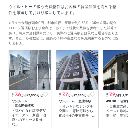
ウィル・ビーの扱う売買物件はお客様の資産価値を高める物
件を厳選してお取り扱いしています。
※月々の金額は頭金0円、都市銀行、変動金利0.68%、35年返済の場合
※ローン返済額および金利は、あくまで現状の数値を参考にした試算で
あり、将来の金利動向により、実際のご返済額とは異なる場合がありま
す。また、各種数値は、融資の予約や審査などをお約束するものではあ
りません。
7.6
7.7
7.9
月
月
月
万円 (2,850万円)
万円 (2,880万円)
万円 (2,
々
々
々
ワンルーム
ワンルーム
恵比寿駅
4SLDK
雀宮
落合南長崎駅
＜オシャレなシンプル
＜自由度の高
＜穏やかな住環境デザ
空間＞ 恵比寿駅から
ペース＞敷地
イナーズ＞ 新宿・池
徒歩4分の中古物件 ...
車可能！雀宮の
袋へのアクセス良好
な...