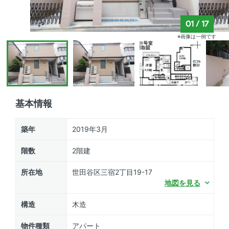
01
/
17
※画像は一例です
基本情報
築年
2019年3月
階数
2階建
所在地
世田谷区三宿2丁目19-17
地図を見る
構造
木造
物件種類
アパート