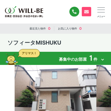
0120-840-834
無料お問い合
0
0
最近見た
物件
お気に入り
物件
ソフィータMISHUKU
アリマス！
1
募集中のお部屋
件