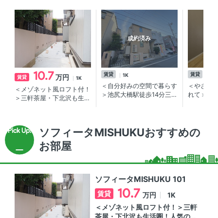
成約済み
10.7
賃貸
賃貸
1K
1K
万円
賃貸
1K
＜自分好みの空間で暮らす
＜やさし
＜メゾネット風ロフト付！
＞池尻大橋駅徒歩14分三
れて＞ 池尻大橋・三軒茶
＞三軒茶屋・下北沢も生活
宿エリアLoft付き賃貸物件
屋２駅利
圏！人気の三宿エリア賃貸
ション
物件
ソフィータMISHUKUおすすめの
お部屋
ソフィータMISHUKU 101
10.7
賃貸
1K
万円
＜メゾネット風ロフト付！＞三軒
茶屋・下北沢も生活圏！人気の三