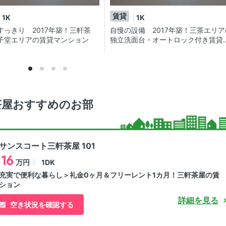
賃貸
1K
1K
すっきり 2017年築！三軒茶
自慢の設備 2017年築！三茶エリア
子堂エリアの賃貸マンション
独立洗面台・オートロック付き賃貸
ンション
茶屋おすすめのお部
サンスコート三軒茶屋 101
16
1DK
万円
充実で便利な暮らし＞礼金0ヶ月＆フリーレント1カ月！三軒茶屋の賃
ション
詳細を見る
空き状況を確認する