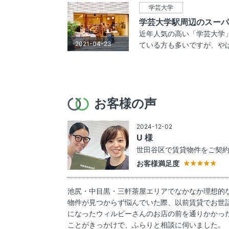
学芸大学
学芸大学駅周辺のスーパ
近年人気の高い「学芸大学
2021-04-23
ている方も多いですが、やはり
お客様の声
2024-12-02
U 様
世田谷区で賃貸物件をご契
お客様満足度
池尻・中目黒・三軒茶屋エリアでなかなか理想的
物件が見つからず悩んでいた際、以前賃貸でお世
になったウィルビーさんのお店の前を通りかかっ
ことがきっかけで、ふらりと相談に伺いました。