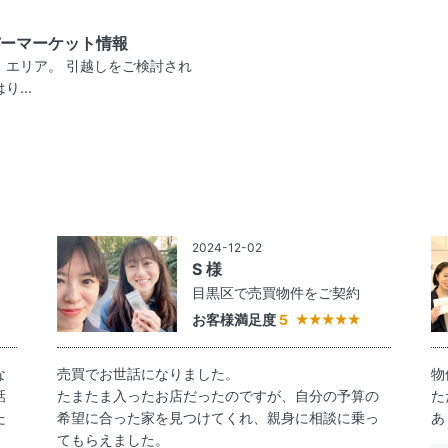
ーマーケット情報
」エリア。 引越しをご検討され
...
2024-12-02
S 様
約
目黒区で売買物件をご契約
お客様満足度
5
な
売買でお世話になりました。
物
話
たまたま入ったお店だったのですが、自分の予算の
た
た
希望に合った家を見つけてくれ、親身に相談に乗っ
あ
てもらえました。