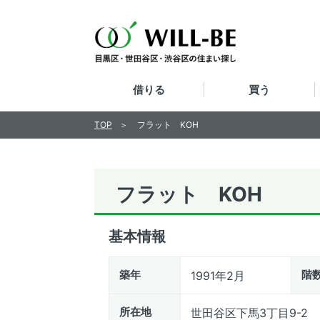
借りる
買う
TOP
フラット KOH
フラット KOH
基本情報
築年
階
1991年2月
所在地
世田谷区下馬3丁目9-2