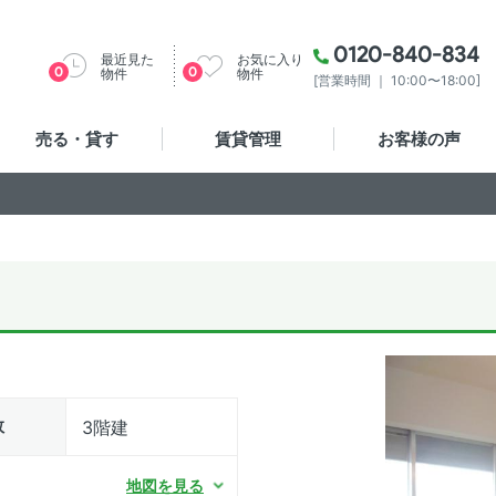
0120-840-834
最近見た
お気に入り
0
0
物件
物件
[営業時間 ｜ 10:00〜18:00]
売る・貸す
賃貸管理
お客様の声
数
3階建
地図を見る