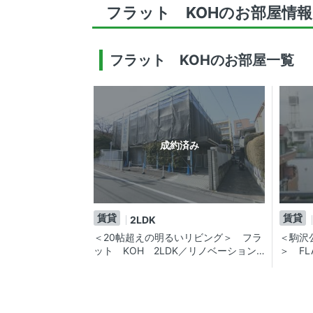
フラット KOHのお部屋情報
フラット KOHのお部屋一覧
成約済み
賃貸
賃貸
2LDK
＜20帖超えの明るいリビング＞ フラ
＜駒沢
ット KOH 2LDK／リノベーション
＞ FL
済み！！最上階・角部屋、広々賃貸マ
級賃貸
ンション。
ペット