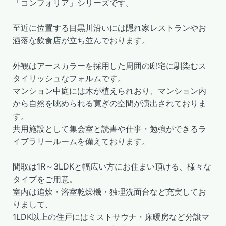
「コンフォリア」シリーズです。
至近に位置する目黒川沿いには隠れ家レストランやお
洒落な飲食店が立ち並んでおります。
外観はアースカラーを採用した周囲の邸宅に馴染むス
タイリッシュなフォルムです。
マンション中庭には木が植えられおり、マンション内
から自然を眺められる寛ぎの空間が演出されておりま
す。
共用施設として集会室と読書や仕事・勉強ができるラ
イブラリールームを備えております。
間取は1R～3LDKと幅広い方にお住まい頂ける、様々な
タイプをご用意。
室内は追炊・浴室乾燥機・独理洗面台など充実してお
りまして、
1LDK以上の住戸にはミストサウナ・床暖房など分譲マ