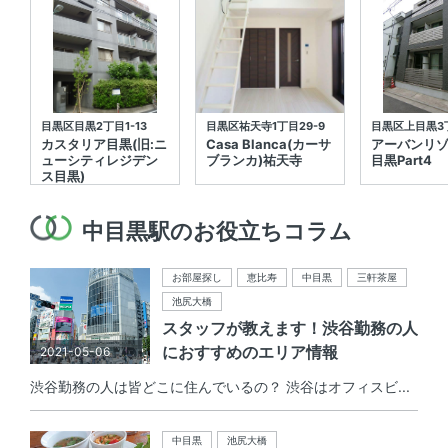
目黒区目黒2丁目1-13
目黒区祐天寺1丁目29-9
目黒区上目黒3
カスタリア目黒(旧:ニ
Casa Blanca(カーサ
アーバンリ
ューシティレジデン
ブランカ)祐天寺
目黒Part4
ス目黒)
中目黒駅のお役立ちコラム
お部屋探し
恵比寿
中目黒
三軒茶屋
池尻大橋
スタッフが教えます！渋谷勤務の人
におすすめのエリア情報
2021-05-06
渋谷勤務の人は皆どこに住んでいるの？ 渋谷はオフィスビ...
中目黒
池尻大橋