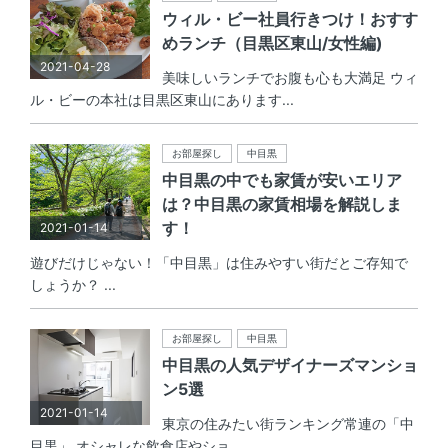
ウィル・ビー社員行きつけ！おすす
めランチ（目黒区東山/女性編)
2021-04-28
美味しいランチでお腹も心も大満足 ウィ
ル・ビーの本社は目黒区東山にあります...
お部屋探し
中目黒
中目黒の中でも家賃が安いエリア
は？中目黒の家賃相場を解説しま
す！
2021-01-14
遊びだけじゃない！「中目黒」は住みやすい街だとご存知で
しょうか？ ...
お部屋探し
中目黒
中目黒の人気デザイナーズマンショ
ン5選
2021-01-14
東京の住みたい街ランキング常連の「中
目黒」 オシャレな飲食店やショ...