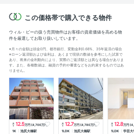
この価格帯で購入できる物件
ウィル・ビーの扱う売買物件はお客様の資産価値を高める物
件を厳選してお取り扱いしています。
※月々の金額は頭金0円、都市銀行、変動金利0.68%、35年返済の場合
※ローン返済額および金利は、あくまで現状の数値を参考にした試算で
あり、将来の金利動向により、実際のご返済額とは異なる場合がありま
す。また、各種数値は、融資の予約や審査などをお約束するものではあ
りません。
12.5
12.7
12.8
月
月
月
万円 (4,700万円)
万円 (4,780万円)
万円 (4
々
々
々
1K
池尻大橋駅
1LDK
池尻大橋駅
1LDK
学芸大