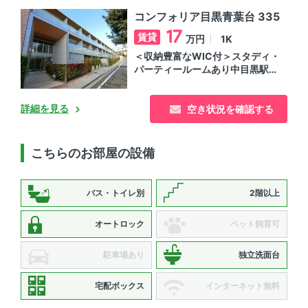
コンフォリア目黒青葉台 335
17
賃貸
1K
万円
＜収納豊富なWIC付＞スタディ・
パーティールームあり中目黒駅の
賃貸マンション
詳細を見る
空き状況を確認する
こちらのお部屋の設備
バス・トイレ別
2階以上
オートロック
ペット飼育可
駐車場あり
独立洗面台
宅配ボックス
インターネット無料