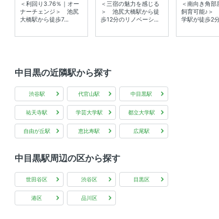
＜利回り3.76％｜オー
＜三宿の魅力を感じる
＜南向き角部
ナーチェンジ＞ 池尻
＞ 池尻大橋駅から徒
飼育可能♪＞
大橋駅から徒歩7...
歩12分のリノベーシ...
学駅が徒歩2分の
中目黒の近隣駅から探す
渋谷駅
代官山駅
中目黒駅
祐天寺駅
学芸大学駅
都立大学駅
自由が丘駅
恵比寿駅
広尾駅
中目黒駅周辺の区から探す
世田谷区
渋谷区
目黒区
港区
品川区