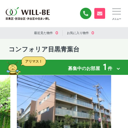
0120-840-834
無料お問い合
0
0
最近見た
物件
お気に入り
物件
コンフォリア目黒青葉台
アリマス！
1
募集中のお部屋
件