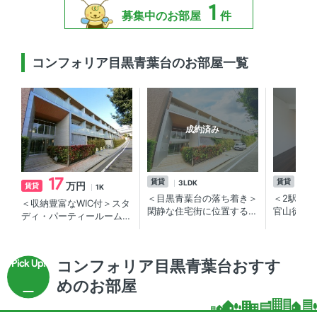
1
募集中のお部屋
件
コンフォリア目黒青葉台のお部屋一覧
成約済み
17
賃貸
賃貸
3LDK
1L
万円
賃貸
1K
＜目黒青葉台の落ち着き＞
＜2駅利
＜収納豊富なWIC付＞スタ
閑静な住宅街に位置する中
官山徒歩
ディ・パーティールームあ
目黒・青葉台1丁目の高級
ション
り中目黒駅の賃貸マンショ
賃貸マンション
ン
コンフォリア目黒青葉台おすす
めのお部屋