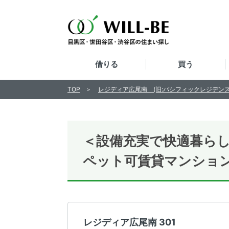
借りる
買う
TOP
レジディア広尾南 (旧:パシフィックレジデンス
＜設備充実で快適暮ら
ペット可賃貸マンショ
レジディア広尾南 301