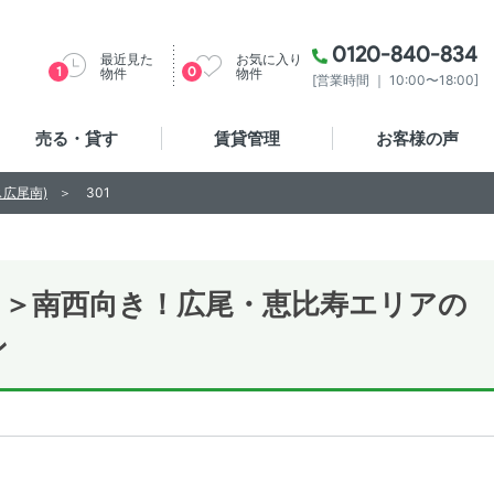
0120-840-834
最近見た
お気に入り
1
0
物件
物件
[営業時間 ｜ 10:00〜18:00]
売る・貸す
賃貸管理
お客様の声
広尾南)
301
し＞南西向き！広尾・恵比寿エリアの
ン