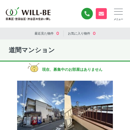
0120-840-834
無料お問い合
0
0
最近見た
物件
お気に入り
物件
道間マンション
現在、募集中のお部屋はありません