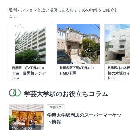
道間マンションと近い場所にあるおすすめの物件をご紹介し
ます。
目黒区中町2丁目45-8
世田谷区下馬6丁目48-1
目黒区柿の木坂2
The 目黒桜レジデ
HMD下馬
柿の木坂ロ
ンス
レス
学芸大学駅のお役立ちコラム
学芸大学
学芸大学駅周辺のスーパーマーケッ
ト情報
2021-04-23