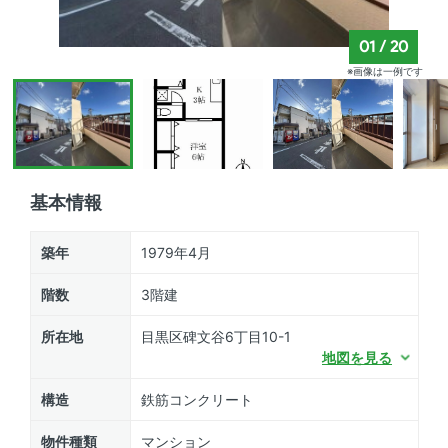
01
/
20
※画像は一例です
基本情報
築年
1979年4月
階数
3階建
所在地
目黒区碑文谷6丁目10-1
地図を見る
構造
鉄筋コンクリート
物件種類
マンション