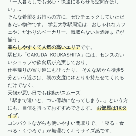
「一人暮らしでも安心・快適に暮らせる空間がほし
い」…
そんな希望をお持ちの方に、ぜひチェックしていただ
きたい物件です。 学芸大学駅周辺は、おしゃれなカフ
ェやこだわりのベーカリー、気取らない居酒屋までが
揃う、
暮らしやすくて人気の高いエリア
です。
駅ビル「GAKUDAI KOUKASHITA」には、センスのい
いショップや飲食店が充実しており、
仕事帰りの寄り道にもぴったり。 そんな駅から徒歩5
分という近さは、朝の支度にゆとりを持たせてくれる
だけでなく、
天候が悪い日でも移動がスムーズ。
「駅まで遠いと、つい億劫になってしまう…」という方
にも、自信を持っておすすめできます。
お部屋は1Kタ
イプ
。
コンパクトながらも使いやすい間取りで、「寝る・食
べる・くつろぐ」が無理なく叶うサイズ感です。