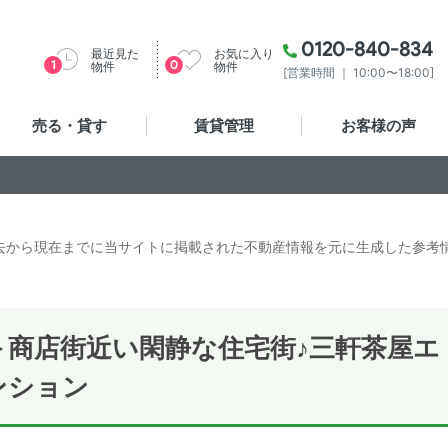
0120-840-834
最近見た
お気に入り
1
0
物件
物件
[営業時間 ｜ 10:00〜18:00]
売る・貸す
賃貸管理
お客様の声
去から現在までに当サイトに掲載された不動産情報を元に生成した参考
商店街近い閑静な住宅街♪三軒茶屋エ
ンション