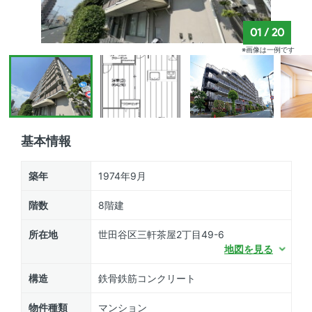
01
/
20
※画像は一例です
基本情報
築年
1974年9月
階数
8階建
所在地
世田谷区三軒茶屋2丁目49-6
地図を見る
構造
鉄骨鉄筋コンクリート
物件種類
マンション