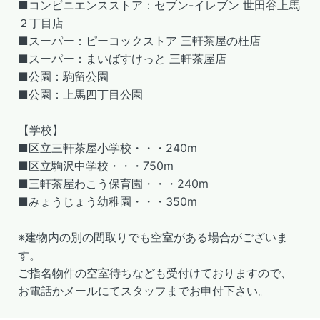
■コンビニエンスストア：セブン-イレブン 世田谷上馬
２丁目店
■スーパー：ピーコックストア 三軒茶屋の杜店
■スーパー：まいばすけっと 三軒茶屋店
■公園：駒留公園
■公園：上馬四丁目公園
【学校】
■区立三軒茶屋小学校・・・240m
■区立駒沢中学校・・・750m
■三軒茶屋わこう保育園・・・240m
■みょうじょう幼稚園・・・350m
※建物内の別の間取りでも空室がある場合がございま
す。
ご指名物件の空室待ちなども受付けておりますので、
お電話かメールにてスタッフまでお申付下さい。