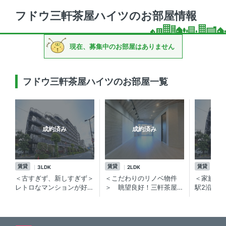
フドウ三軒茶屋ハイツのお部屋情報
現在、募集中のお部屋はありません
フドウ三軒茶屋ハイツのお部屋一覧
成約済み
成約済み
賃貸
賃貸
賃貸
3LDK
2LDK
3L
＜古すぎず、新しすぎず＞
＜こだわりのリノベ物件
＜家族でニ
レトロなマンションが好き
＞ 眺望良好！三軒茶屋エ
駅2沿線
な方におススメの広々
リアのペット可分譲賃貸マ
屋の賃貸
3LDK、三軒茶屋エリア・
ンション
角部屋賃貸マンション