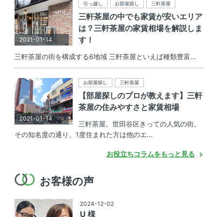
引っ越し
お部屋探し
三軒茶屋
三軒茶屋の中でも家賃が安いエリア
は？三軒茶屋の家賃相場を解説しま
す！
2021-01-14
三軒茶屋の街を構成する6地域 三軒茶屋といえば種類豊富...
お部屋探し
三軒茶屋
【部屋探しのプロが教えます】三軒
茶屋の住みやすさと家賃相場
2021-01-14
三軒茶屋。世田谷区きっての人気の街。
その知名度の通り、1度住まれた方は他のエ...
お役立ちコラムをもっと見る
お客様の声
2024-12-02
U 様