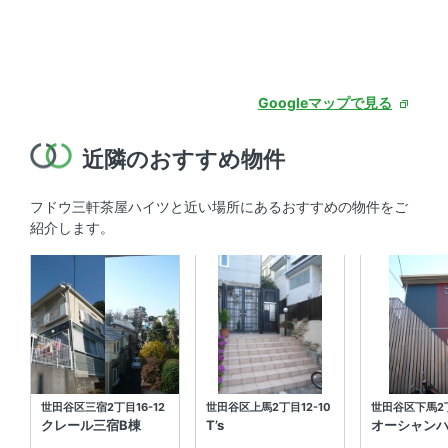
Googleマップで見る
近隣のおすすめ物件
フドウ三軒茶屋ハイツと近い場所にあるおすすめの物件をご
紹介します。
世田谷区三宿2丁目16-12
世田谷区上馬2丁目12-10
世田谷区下馬2丁
クレール三宿B棟
T’s
オーシャン