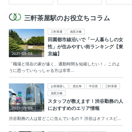
三軒茶屋駅のお役立ちコラム
三軒茶屋
池尻大橋
田園都市線沿いで「一人暮らしの女
性」が住みやすい街ランキング【東
京編】
2021-05-06
「職場と現在の家が遠く、通勤時間を短縮したい！」このよ
うに思っていらっしゃる方は非常...
お部屋探し
恵比寿
中目黒
三軒茶屋
池尻大橋
スタッフが教えます！渋谷勤務の人
におすすめのエリア情報
2021-05-06
渋谷勤務の人は皆どこに住んでいるの？ 渋谷はオフィスビ...