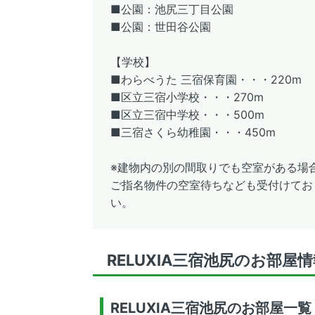
■公園：池尻三丁目公園
■公園：世田谷公園
【学校】
■わらべうた 三宿保育園・・・220m
■区立三宿小学校・・・270m
■区立三宿中学校・・・500m
■三宿さくら幼稚園・・・450m
※建物内の別の間取りでも空室がある場
ご指名物件の空室待ちなども受付けてお
い。
RELUXIA三宿池尻のお部屋
RELUXIA三宿池尻のお部屋一覧