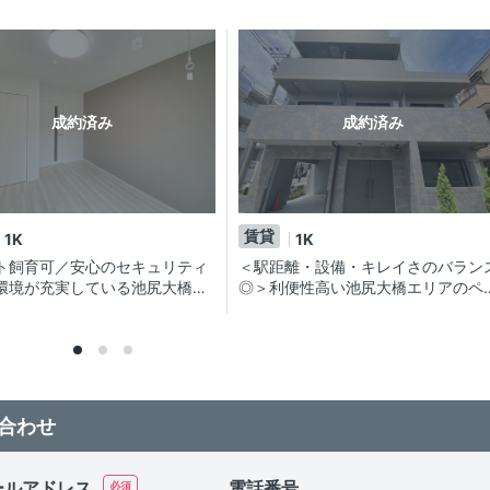
成約済み
成約済み
賃貸
1K
1K
ト飼育可／安心のセキュリティ
＜駅距離・設備・キレイさのバラン
環境が充実している池尻大橋エ
◎＞利便性高い池尻大橋エリアのペ
譲賃貸マンション
ト可分譲賃貸マンション
合わせ
ールアドレス
電話番号