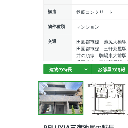
構造
鉄筋コンクリート
物件種類
マンション
交通
田園都市線 池尻大橋駅
田園都市線 三軒茶屋駅
井の頭線 駒場東大前駅
世田谷線 三軒茶屋駅 徒
建物の特長
お部屋の情報
RELUXIA三宿池尻の特長