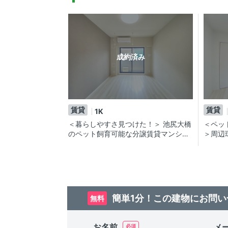
成約済み
賃貸
賃貸
1K
＜暮らしやすさ見つけた！＞ 池尻大橋
＜ペッ
のペット飼育可能な分譲賃貸マンショ
＞周辺
ン
リア分
簡単1分！この建物にお問い
無料
お名前
メ