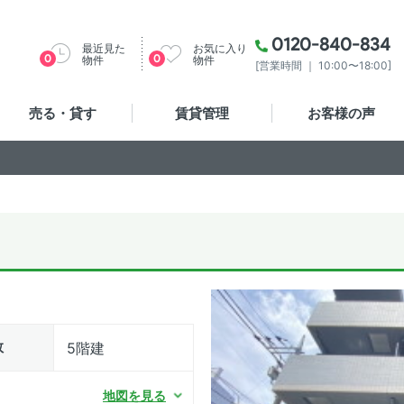
0120-840-834
最近見た
お気に入り
0
0
物件
物件
[営業時間 ｜ 10:00〜18:00]
売る・貸す
賃貸管理
お客様の声
数
5階建
地図を見る