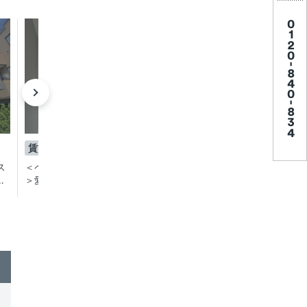
成約済み
成約済
賃貸
賃貸
1K
1K
ス
＜ペット飼育可／ルーフバルコニー付
＜2022年築！ペット
ッ
＞愛するペットとルーフバルコニーで
住環境が整った池尻大
遊べちゃう池尻大橋エリア分譲賃貸マ
ンション
ンション