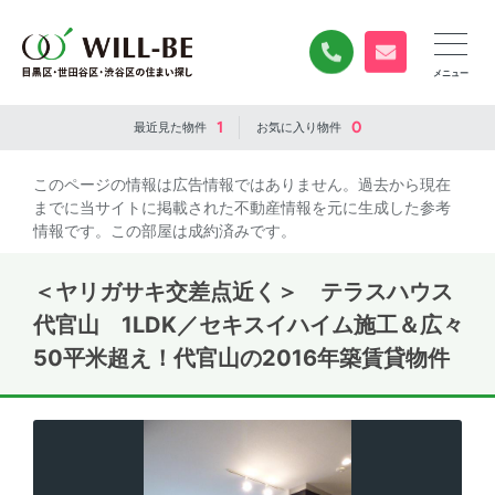
0120-840-834
無料お問い合
1
0
最近見た
物件
お気に入り
物件
このページの情報は広告情報ではありません。過去から現在
までに当サイトに掲載された不動産情報を元に生成した参考
情報です。この部屋は成約済みです。
＜ヤリガサキ交差点近く＞ テラスハウス
代官山 1LDK／セキスイハイム施工＆広々
50平米超え！代官山の2016年築賃貸物件