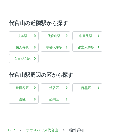
代官山の近隣駅から探す
渋谷駅
代官山駅
中目黒駅
祐天寺駅
学芸大学駅
都立大学駅
自由が丘駅
代官山駅周辺の区から探す
世田谷区
渋谷区
目黒区
港区
品川区
TOP
テラスハウス代官山
物件詳細