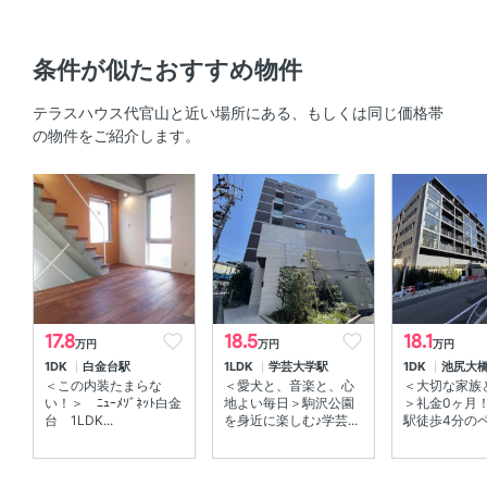
機 、 追焚機能
キッチン
条件が似たおすすめ物件
対面式キッチン
テラスハウス代官山と近い場所にある、もしくは同じ価格帯
の物件をご紹介します。
セキュリティ
オートロック 、 ＴＶモニタ付きインターホン
室内設備
室内洗濯機置場 、 エアコン
部屋の特徴
17.8
18.5
18.1
万円
万円
万円
1DK
白金台駅
1LDK
学芸大学駅
1DK
池尻大
バルコニー 、 南向き
＜この内装たまらな
＜愛犬と、音楽と、心
＜大切な家族
い！＞ ﾆｭｰﾒｿﾞﾈｯﾄ白金
地よい毎日＞駒沢公園
＞礼金0ヶ月
台 1LDK...
を身近に楽しむ♪学芸...
駅徒歩4分のペッ