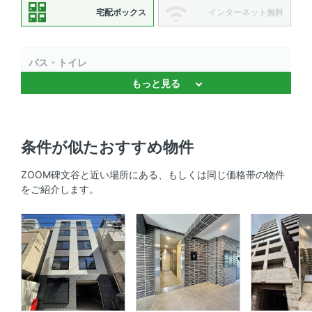
宅配ボックス
インターネット無料
バス・トイレ
もっと見る
バストイレ別 、 浴室乾燥機 、 追焚機能 、 独立洗面台 、
温水洗浄便座
キッチン
条件が似たおすすめ物件
システムキッチン 、 2口コンロ 、 コンロ2口以上
ZOOM碑文谷と近い場所にある、もしくは同じ価格帯の物件
をご紹介します。
セキュリティ
オートロック 、 ＴＶモニタ付きインターホン 、 防犯カメ
ラ
室内設備
室内洗濯機置場 、 エアコン