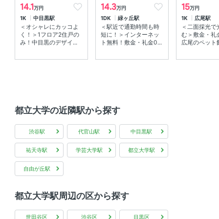
14.1
14.3
15
万円
万円
万円
部屋の特徴
1K
中目黒駅
1DK
緑ヶ丘駅
1K
広尾駅
＜オシャレにカッコよ
＜駅近で通勤時間も時
＜二面採光で
全居室フローリング 、 角部屋
く！＞1フロア2住戸の
短に！＞インターネッ
む＞敷金・礼
み！中目黒のデザイ...
ト無料！敷金・礼金0...
広尾のペット飼
共用部
エレベーター 、 宅配ボックス
都立大学の近隣駅から探す
渋谷駅
代官山駅
中目黒駅
祐天寺駅
学芸大学駅
都立大学駅
自由が丘駅
都立大学駅周辺の区から探す
世田谷区
渋谷区
目黒区