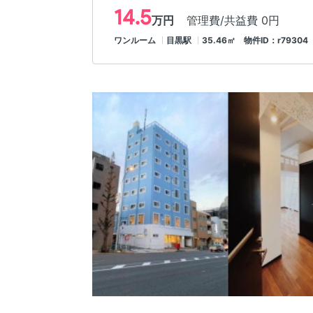
14.5
万円
管理費/共益費 0円
ワンルーム
目黒駅
35.46㎡ 物件ID：r79304