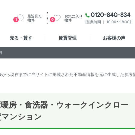
0120-840-834
最近見た
お気に入り
1
0
物件
物件
[営業時間 ｜ 10:00〜18:00]
売る・貸す
賃貸管理
お客様の声
細
去から現在までに当サイトに掲載された不動産情報を元に生成した参考
床暖房・食洗器・ウォークインクロー
貸マンション