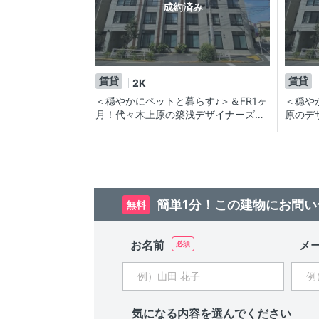
成約済み
賃貸
賃貸
2K
＜穏やかにペットと暮らす♪＞＆FR1ヶ
＜穏や
月！代々木上原の築浅デザイナーズ賃
原のデ
貸マンション
簡単1分！この建物にお問い
無料
お名前
メ
気になる内容を選んでください