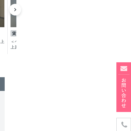
成約済み
成約済
賃貸
賃貸
1LDK
1LDK
木上
＜ペットとオシャレな暮らし＞代々木
＜ペットとオシャレな
上原のメゾネットデザイナーズ賃貸マ
上原のメゾネットデザ
ンション
ンション