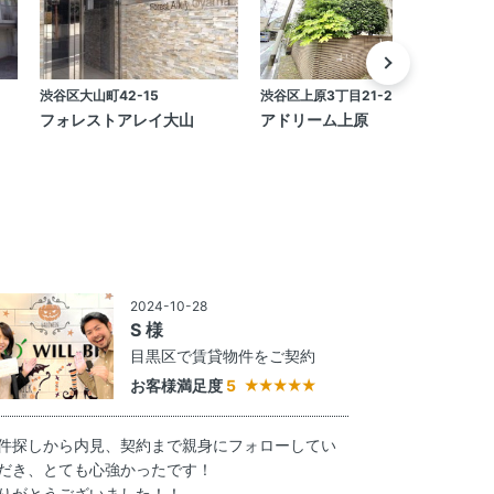
渋谷区大山町42-15
渋谷区上原3丁目21-20
渋
フォレストアレイ大山
アドリーム上原
2024-10-28
S 様
目黒区で賃貸物件をご契約
お客様満足度
5
件探しから内見、契約まで親身にフォローしてい
だき、とても心強かったです！
りがとうございました！！