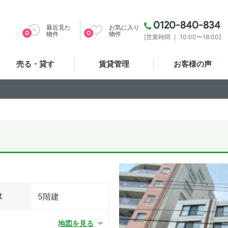
0120-840-834
最近見た
お気に入り
0
0
物件
物件
[営業時間 ｜ 10:00〜18:00]
売る・貸す
賃貸管理
お客様の声
数
5階建
地図を見る