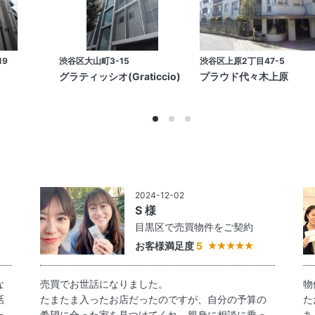
19
渋谷区大山町3-15
渋谷区上原2丁目47-5
グラティッシオ(Graticcio)
プラウド代々木上原
2024-12-02
S 様
約
目黒区で売買物件をご契約
お客様満足度
5
な
売買でお世話になりました。
物
話
たまたま入ったお店だったのですが、自分の予算の
た
た
希望に合った家を見つけてくれ、親身に相談に乗っ
あ