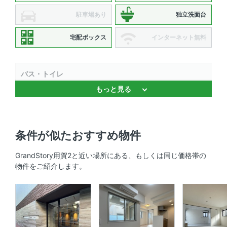
駐車場あり
独立洗面台
宅配ボックス
インターネット無料
バス・トイレ
もっと見る
バストイレ別 、 浴室乾燥機 、 追焚機能 、 独立洗面台 、
温水洗浄便座
キッチン
条件が似たおすすめ物件
システムキッチン 、 3口以上コンロ 、 コンロ2口以上
GrandStory用賀2と近い場所にある、もしくは同じ価格帯の
物件をご紹介します。
セキュリティ
オートロック 、 防犯カメラ 、 ＴＶモニタ付きインターホ
ン
室内設備