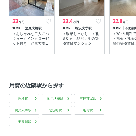
エアコン 、 室内洗濯機置場
23
23.4
22.8
万円
万円
万円
部屋の特徴
1LDK
池尻大橋駅
1LDK
駒沢大学駅
1LDK
不動前
＜おしゃれな二人に♪＞
＜収納しっかり！＞礼
＜Wi-Fi無
全居室フローリング 、 バルコニー
ウォークインクローゼ
金0ヶ月 駒沢大学の築
＞敷金・礼金
ット付き！池尻大橋...
浅賃貸マンション
黒の築浅賃貸..
共用部
エレベーター 、 宅配ボックス 、 敷地内ゴミ箱
その他
用賀の近隣駅から探す
デザイナーズ
渋谷駅
池尻大橋駅
三軒茶屋駅
駒沢大学駅
桜新町駅
用賀駅
二子玉川駅