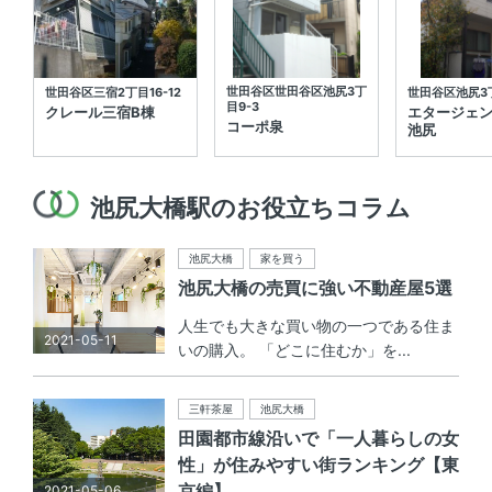
世田谷区世田谷区池尻3丁
世田谷区三宿2丁目16-12
世田谷区池尻3丁
目9-3
クレール三宿B棟
エタージェ
コーポ泉
池尻
池尻大橋駅のお役立ちコラム
池尻大橋
家を買う
池尻大橋の売買に強い不動産屋5選
人生でも大きな買い物の一つである住ま
2021-05-11
いの購入。 「どこに住むか」を...
三軒茶屋
池尻大橋
田園都市線沿いで「一人暮らしの女
性」が住みやすい街ランキング【東
京編】
2021-05-06