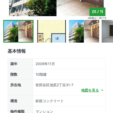
01
/
11
※画像は一例です
基本情報
築年
2009年11月
階数
10階建
所在地
世田谷区池尻2丁目31-7
地図を見る
構造
鉄筋コンクリート
物件種類
マンション