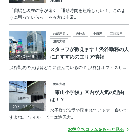
「職場と現在の家が遠く、通勤時間を短縮したい！」このよ
うに思っていらっしゃる方は非常...
お部屋探し
恵比寿
中目黒
三軒茶屋
池尻大橋
スタッフが教えます！渋谷勤務の人
におすすめのエリア情報
2021-05-06
渋谷勤務の人は皆どこに住んでいるの？ 渋谷はオフィスビ...
池尻大橋
「東山小学校」区内が人気の理由
は！？
2021-05-06
お子様の進学で悩まれている方、多いで
すよね。 ウィル・ビーは池尻大...
お役立ちコラムをもっと見る