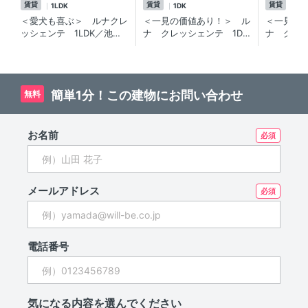
賃貸
賃貸
賃貸
1LDK
1DK
1D
＜愛犬も喜ぶ＞ ルナクレ
＜一見の価値あり！＞ ル
＜一見の
ッシェンテ 1LDK／池尻
ナ クレッシェンテ 1DK
ナ クレッ
大橋徒歩1分！ペットと暮
／ペット可×駅徒歩1分！
／ペット可
らせるデザイナーズ賃貸マ
池尻大橋で人気のデザイナ
池尻大橋
ンション
ーズ賃貸マンション
ション。設
簡単1分！この建物にお問い合わせ
無料
お名前
メールアドレス
電話番号
気になる内容を選んでください