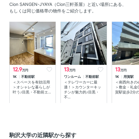
Cion SANGEN-JYAYA（Cion三軒茶屋）と近い場所にある、
ンロ2口以上
もしくは同じ価格帯の物件をご紹介します。
セキュリティ
オートロック 、 ＴＶモニタ付きインターホン 、 防犯カメ
ラ
室内設備
エアコン 、 室内洗濯機置場
12.9
13
13
万円
万円
万円
1K
不動前駅
ワンルーム
不動前駅
1K
用賀駅
部屋の特徴
＜スペースを有効活用
＜テレワーカーに最
＜南西向きの
＞オシャレな暮らしが
適！＞カウンターキッ
＞敷金・礼金
バルコニー 、 南向き 、 全居室フローリング
叶う♪目黒・不動前エ...
チンが魅力的♪目黒・
賀駅徒歩2分のペ
不...
共用部
エレベーター 、 敷地内ゴミ箱 、 宅配ボックス
その他
駒沢大学の近隣駅から探す