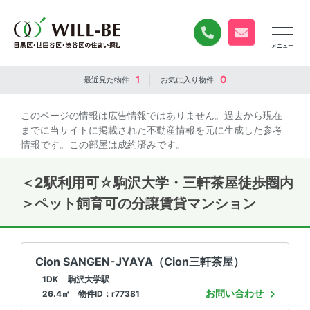
0120-840-834
無料お問い合
1
0
最近見た
物件
お気に入り
物件
このページの情報は広告情報ではありません。過去から現在
までに当サイトに掲載された不動産情報を元に生成した参考
情報です。この部屋は成約済みです。
＜2駅利用可☆駒沢大学・三軒茶屋徒歩圏内
＞ペット飼育可の分譲賃貸マンション
Cion SANGEN-JYAYA（Cion三軒茶屋）
1DK
駒沢大学駅
お問い合わせ
26.4㎡ 物件ID：r77381