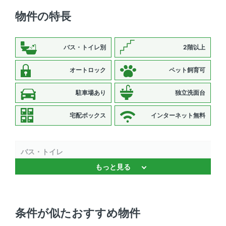
物件の特長
バス・トイレ別
2階以上
オートロック
ペット飼育可
駐車場あり
独立洗面台
宅配ボックス
インターネット無料
バス・トイレ
もっと見る
独立洗面台 、 温水洗浄便座 、 浴室乾燥機 、 バストイレ
別
キッチン
条件が似たおすすめ物件
システムキッチン 、 2口コンロ 、 対面式キッチン 、 コ