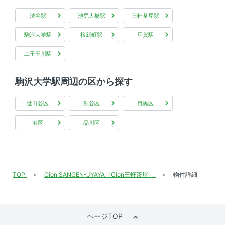
インターネット無料 、 分譲賃貸
渋谷駅
池尻大橋駅
三軒茶屋駅
駒沢大学駅
桜新町駅
用賀駅
二子玉川駅
駒沢大学駅周辺の区から探す
世田谷区
渋谷区
目黒区
港区
品川区
TOP
Cion SANGEN-JYAYA（Cion三軒茶屋）
物件詳細
ページTOP